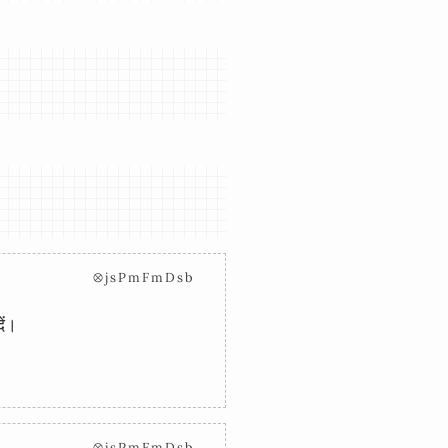
⊗jsPmFmDsb
ें।
⊗jsPmFmDsb