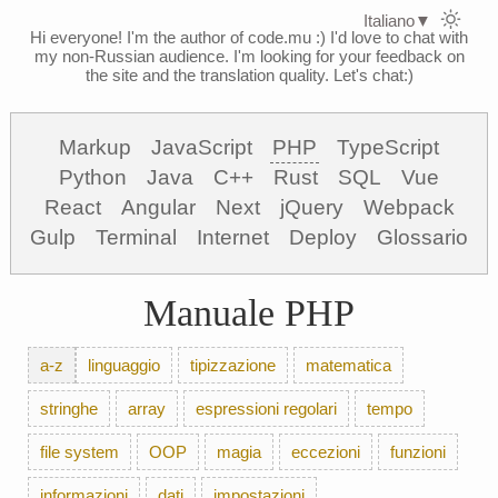
Italiano
▼
Hi everyone! I'm the author of code.mu :)
I'd love to chat with
my non-Russian audience. I'm looking for your feedback on
the site and the translation quality. Let's chat:)
Markup
JavaScript
PHP
TypeScript
Python
Java
C++
Rust
SQL
Vue
React
Angular
Next
jQuery
Webpack
Gulp
Terminal
Internet
Deploy
Glossario
Manuale PHP
a-z
linguaggio
tipizzazione
matematica
stringhe
array
espressioni regolari
tempo
file system
OOP
magia
eccezioni
funzioni
informazioni
dati
impostazioni