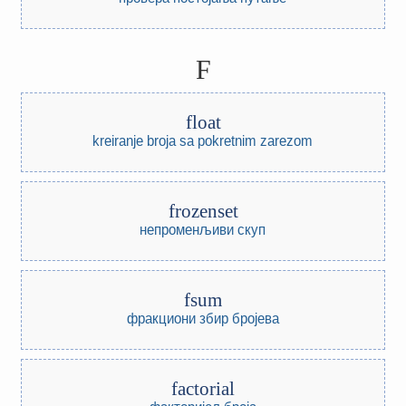
F
float
kreiranje broja sa pokretnim zarezom
frozenset
непроменљиви скуп
fsum
фракциони збир бројева
factorial