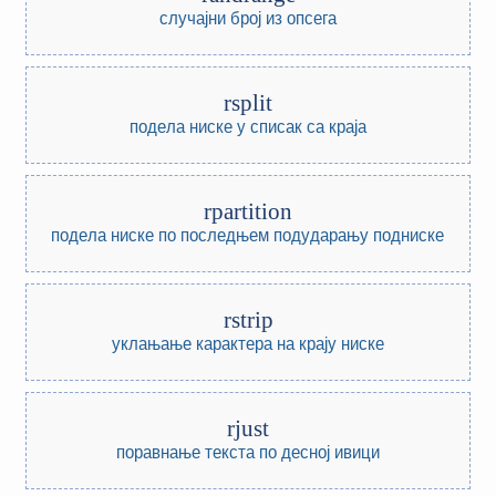
случајни број из опсега
rsplit
подела ниске у списак са краја
rpartition
подела ниске по последњем подударању подниске
rstrip
уклањање карактера на крају ниске
rjust
поравнање текста по десној ивици