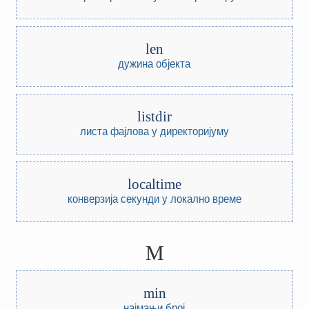
len
дужина објекта
listdir
листа фајлова у директоријуму
localtime
конверзија секунди у локално време
M
min
најмањи број