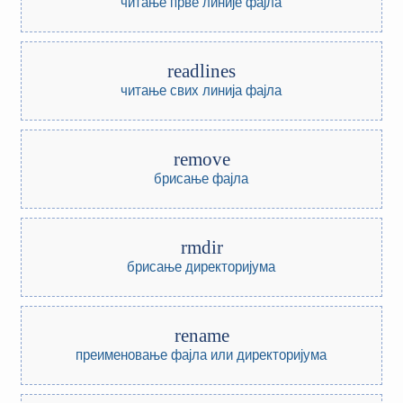
читање прве линије фајла
readlines
читање свих линија фајла
remove
брисање фајла
rmdir
брисање директоријума
rename
преименовање фајла или директоријума