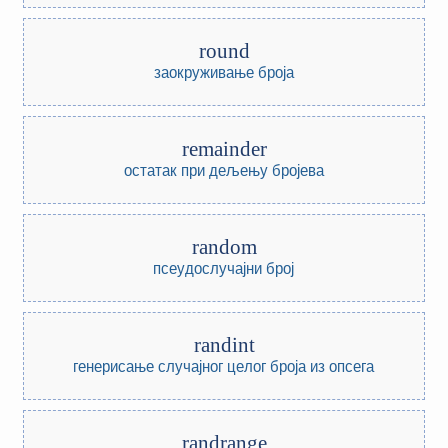
round
заокруживање броја
remainder
остатак при дељењу бројева
random
псеудослучајни број
randint
генерисање случајног целог броја из опсега
randrange