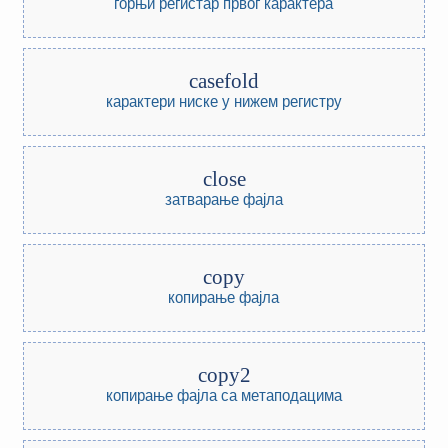
горњи регистар првог карактера
casefold
карактери ниске у нижем регистру
close
затварање фајла
copy
копирање фајла
copy2
копирање фајла са метаподацима