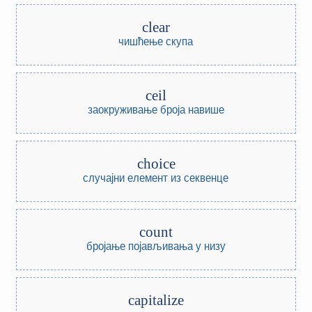
clear
чишћење скупа
ceil
заокруживање броја навише
choice
случајни елемент из секвенце
count
бројање појављивања у низу
capitalize