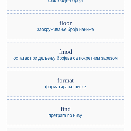
факторијел броја
floor
заокруживање броја наниже
fmod
остатак при дељењу бројева са покретним зарезом
format
форматирање ниске
find
претрага по низу