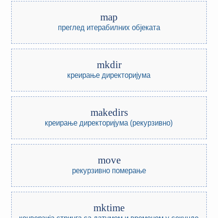
map
преглед итерабилних објеката
mkdir
креирање директоријума
makedirs
креирање директоријума (рекурзивно)
move
рекурзивно померање
mktime
конверзија стринга са датумом и временом у секунде