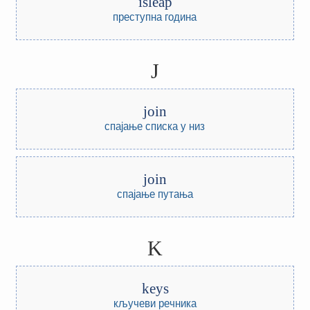
isleap
преступна година
J
join
спајање списка у низ
join
спајање путања
K
keys
кључеви речника