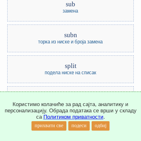
sub
замена
subn
торка из ниске и броја замена
split
подела ниске на списак
search
претрага регуларним изразом првог подударања
Користимо колачиће за рад сајта, аналитику и
персонализацију. Обрада података се врши у складу
са
Политиком приватности
.
↑
прихвати све
подеси
одбиј
sort
сортирање елемената листе