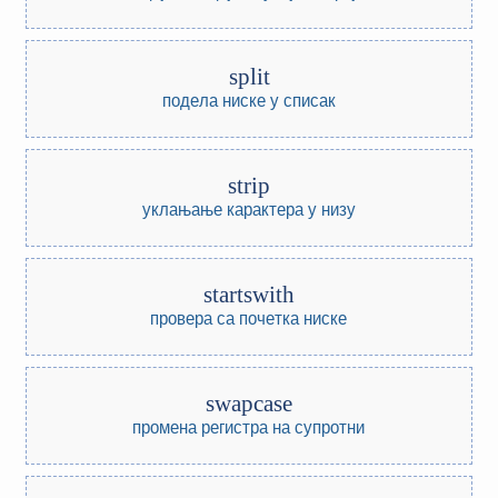
split
подела ниске у списак
strip
уклањање карактера у низу
startswith
провера са почетка ниске
swapcase
промена регистра на супротни