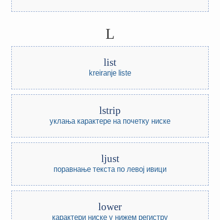
L
list
kreiranje liste
lstrip
уклања карактере на почетку ниске
ljust
поравнање текста по левој ивици
lower
карактери ниске у нижем регистру