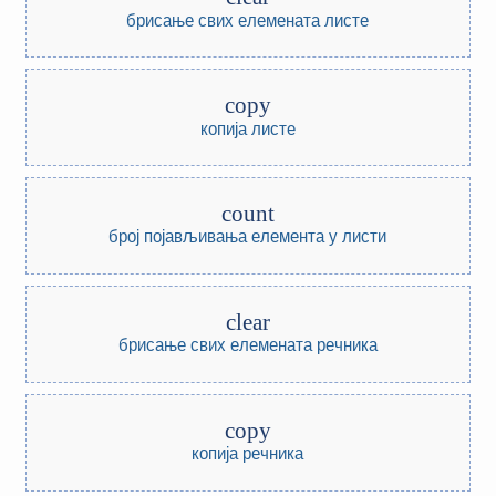
брисање свих елемената листе
copy
копија листе
count
број појављивања елемента у листи
clear
брисање свих елемената речника
copy
копија речника