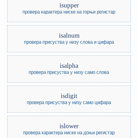
isupper
провера карактера ниске на горњи регистар
isalnum
провера присуства у низу слова и цифара
isalpha
провера присуства у низу само слова
isdigit
провера присуства у низу само цифара
islower
провера карактера ниске на доњи регистар