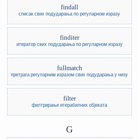
findall
списак свих подударања по регуларном изразу
finditer
итератор свих подударања по регуларном изразу
fullmatch
претрага регуларним изразом свих подударања у низу
filter
филтрирање итерабилних објеката
G