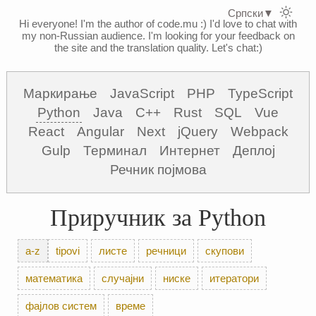
Српски
▼
Hi everyone! I'm the author of code.mu :)
I'd love to chat with
my non-Russian audience. I'm looking for your feedback on
the site and the translation quality. Let's chat:)
Маркирање
JavaScript
PHP
TypeScript
Python
Java
C++
Rust
SQL
Vue
React
Angular
Next
jQuery
Webpack
Gulp
Терминал
Интернет
Деплој
Речник појмова
Приручник за Python
a-z
tipovi
листе
речници
скупови
математика
случајни
ниске
итератори
фајлов систем
време