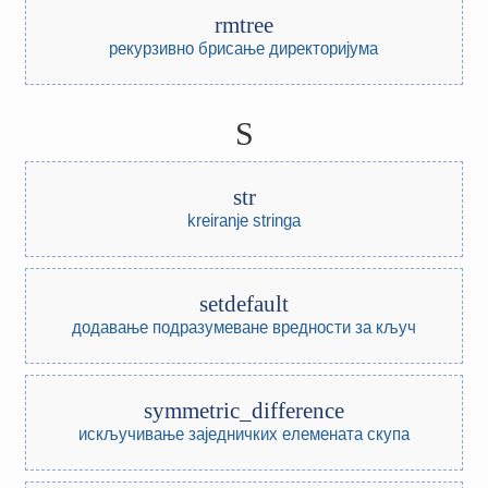
rmtree
рекурзивно брисање директоријума
S
str
kreiranje stringa
setdefault
додавање подразумеване вредности за кључ
symmetric_difference
искључивање заједничких елемената скупа