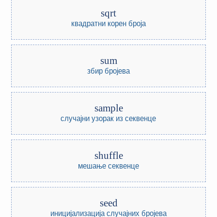
sqrt
квадратни корен броја
sum
збир бројева
sample
случајни узорак из секвенце
shuffle
мешање секвенце
seed
иницијализација случајних бројева