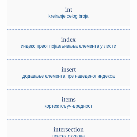
int
kreiranje celog broja
index
индекс првог појављивања елемента у листи
insert
додавање елемента пре наведеног индекса
items
кортеж кључ-вредност
intersection
пресек скупова