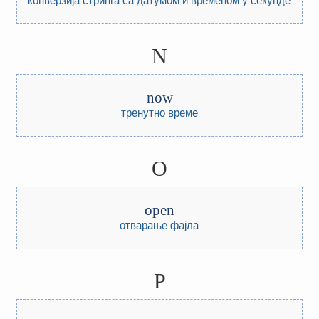
N
now
тренутно време
O
open
отварање фајла
P