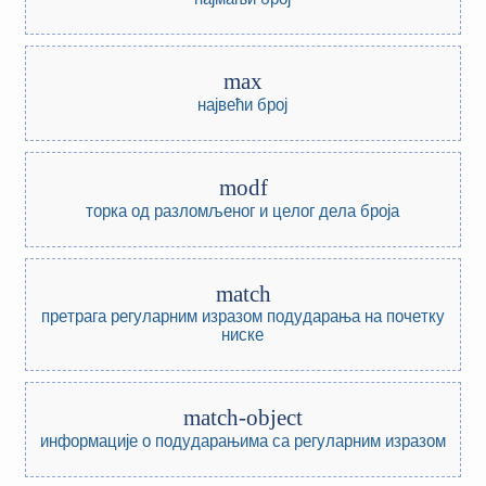
max
највећи број
modf
торка од разломљеног и целог дела броја
match
претрага регуларним изразом подударања на почетку
ниске
match-object
информације о подударањима са регуларним изразом