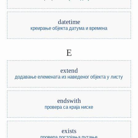
datetime
креирање објекта датума и времена
E
extend
додавање елемената из наведеног објекта у листу
endswith
провера са краја ниске
exists
провера постојања путање