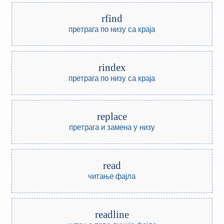
rfind
претрага по низу са краја
rindex
претрага по низу са краја
replace
претрага и замена у низу
read
читање фајла
readline