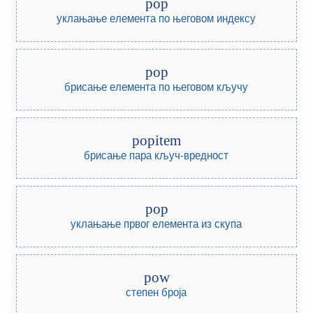
pop
уклањање елемента по његовом индексу
pop
брисање елемента по његовом кључу
popitem
брисање пара кључ-вредност
pop
уклањање првог елемента из скупа
pow
степен броја