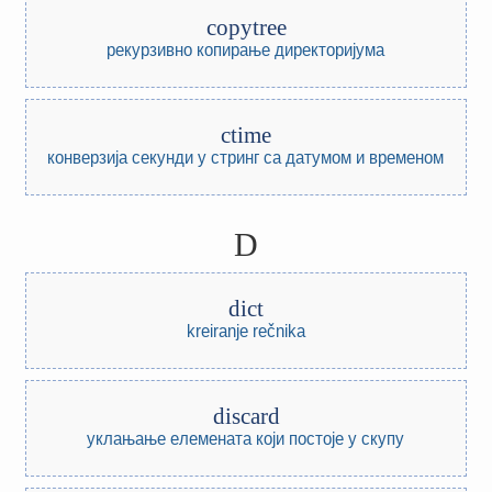
copytree
рекурзивно копирање директоријума
ctime
конверзија секунди у стринг са датумом и временом
D
dict
kreiranje rečnika
discard
уклањање елемената који постоје у скупу