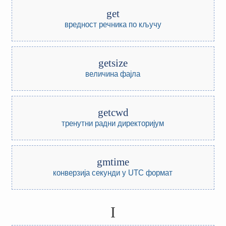
get
вредност речника по кључу
getsize
величина фајла
getcwd
тренутни радни директоријум
gmtime
конверзија секунди у UTC формат
I