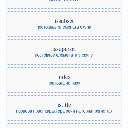
issubset
постојање елемената скупа
issuperset
постојање елемената у скупу
index
претрага по низу
istitle
провера првог карактера речи на горњи регистар