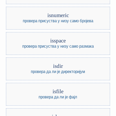
isnumeric
провера присуства у низу само бројева
isspace
провера присуства у низу само размака
isdir
провера да ли је директоријум
isfile
провера да ли је фајл