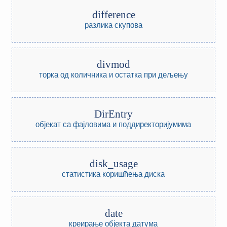
difference
разлика скупова
divmod
торка од количника и остатка при дељењу
DirEntry
објекат са фајловима и поддиректоријумима
disk_usage
статистика коришћења диска
date
креирање објекта датума