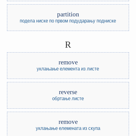
partition
подела ниске по првом подударању подниске
R
remove
уклањање елемента из листе
reverse
обртање листе
remove
уклањање елемената из скупа