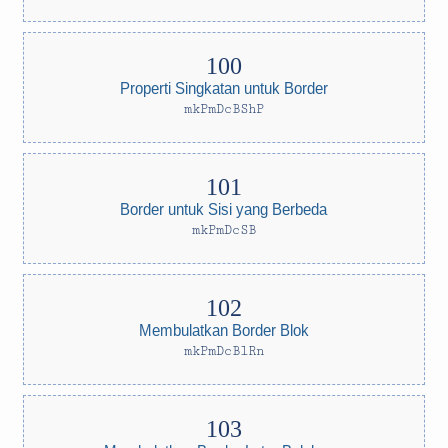
Properti Singkatan untuk Border
mkPmDcBShP
Border untuk Sisi yang Berbeda
mkPmDcSB
Membulatkan Border Blok
mkPmDcBlRn