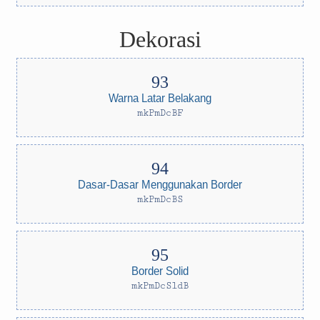
Dekorasi
Warna Latar Belakang
mkPmDcBF
Dasar-Dasar Menggunakan Border
mkPmDcBS
Border Solid
mkPmDcSldB