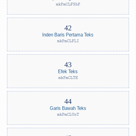
mkPmCLFShP
Inden Baris Pertama Teks
mkPmCLFLI
Efek Teks
mkPmCLTE
Garis Bawah Teks
mkPmCLUnT