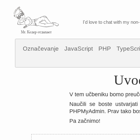
I'd love to chat with my non-
Označevanje
JavaScript
PHP
TypeScri
Uvod
V tem učbeniku bomo preuče
Naučili se boste ustvarjat
PHPMyAdmin. Prav tako bost
Pa začnimo!