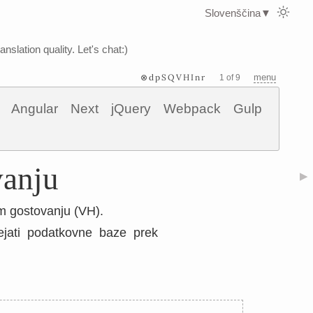
Slovenščina
▼
nslation quality. Let's chat:)
⊗dpSQVHInr
menu
1 of 9
Angular
Next
jQuery
Webpack
Gulp
vanju
▶
m gostovanju (VH).
rejati podatkovne baze prek