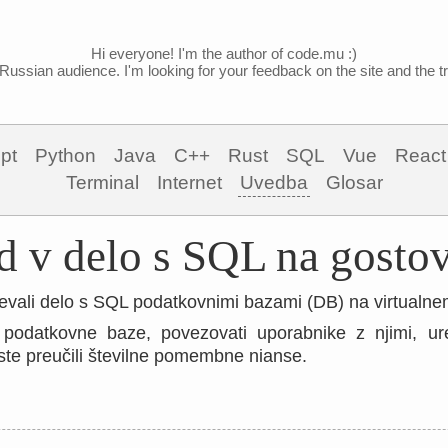
Hi everyone! I'm the author of code.mu :)
Russian audience. I'm looking for your feedback on the site and the tra
pt
Python
Java
C++
Rust
SQL
Vue
React
Terminal
Internet
Uvedba
Glosar
 v delo s SQL na gosto
vali delo s SQL podatkovnimi bazami (DB) na virtualne
i podatkovne baze, povezovati uporabnike z njimi, u
e preučili številne pomembne nianse.