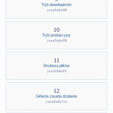
Tryb deweloperski
jsnxPmBsDM
Tryb produkcyjny
jsnxPmBsPM
Struktura plików
jsnxPmBsFS
Główna zasada działania
jsnxPmBsInr