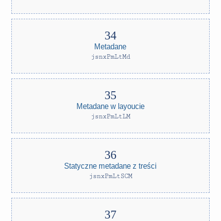
Metadane
jsnxPmLtMd
Metadane w layoucie
jsnxPmLtLM
Statyczne metadane z treści
jsnxPmLtSCM