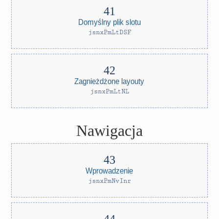
Domyślny plik slotu
jsnxPmLtDSF
Zagnieżdżone layouty
jsnxPmLtNL
Nawigacja
Wprowadzenie
jsnxPmNvInr