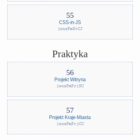
CSS-in-JS
jsnxPmStCJ
Praktyka
Projekt Witryna
jsnxPmPrjSC
Projekt Kraje-Miasta
jsnxPmPrjCC