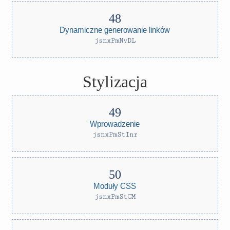
Dynamiczne generowanie linków
jsnxPmNvDL
Stylizacja
Wprowadzenie
jsnxPmStInr
Moduły CSS
jsnxPmStCM