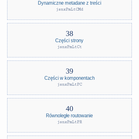
Dynamiczne metadane z treści
jsnxPmLtCMd
Części strony
jsnxPmLtCt
Części w komponentach
jsnxPmLtPC
Równoległe routowanie
jsnxPmLtPR