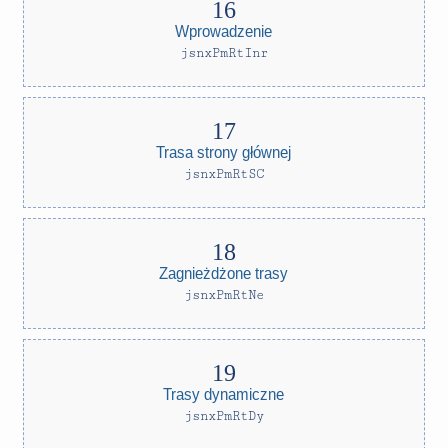
Wprowadzenie
jsnxPmRtInr
Trasa strony głównej
jsnxPmRtSC
Zagnieżdżone trasy
jsnxPmRtNe
Trasy dynamiczne
jsnxPmRtDy