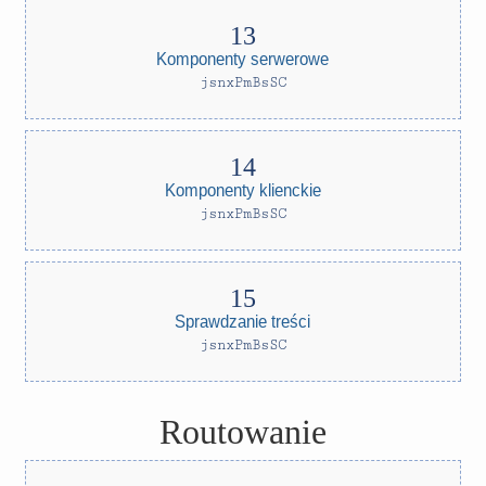
Komponenty serwerowe
jsnxPmBsSC
Komponenty klienckie
jsnxPmBsSC
Sprawdzanie treści
jsnxPmBsSC
Routowanie