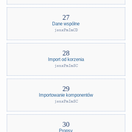
Dane wspólne
jsnxPmImCD
Import od korzenia
jsnxPmImSC
Importowanie komponentów
jsnxPmImSC
Propsy