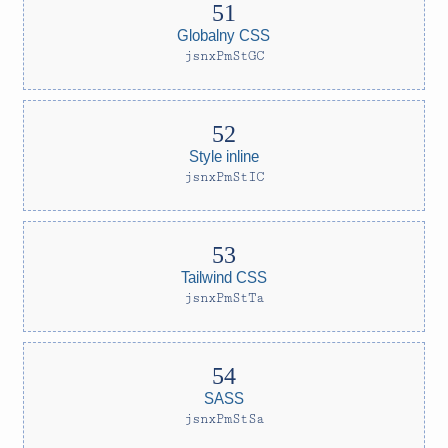
Globalny CSS
jsnxPmStGC
Style inline
jsnxPmStIC
Tailwind CSS
jsnxPmStTa
SASS
jsnxPmStSa