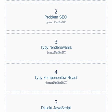
Problem SEO
jsnxPmBsSP
Typy renderowania
jsnxPmBsRT
Typy komponentów React
jsnxPmBsRCT
Dialekt JavaScript