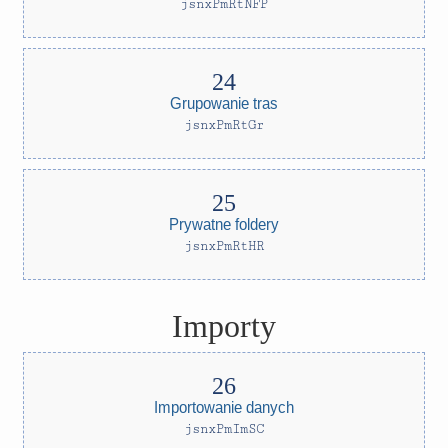
jsnxPmRtNFP
Grupowanie tras
jsnxPmRtGr
Prywatne foldery
jsnxPmRtHR
Importy
Importowanie danych
jsnxPmImSC