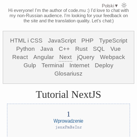
Polski
▼
Hi everyone! I'm the author of code.mu :)
I'd love to chat with
my non-Russian audience. I'm looking for your feedback on
the site and the translation quality. Let's chat:)
HTML i CSS
JavaScript
PHP
TypeScript
Python
Java
C++
Rust
SQL
Vue
React
Angular
Next
jQuery
Webpack
Gulp
Terminal
Internet
Deploy
Glosariusz
Tutorial NextJS
Wprowadzenie
jsnxPmBsInr