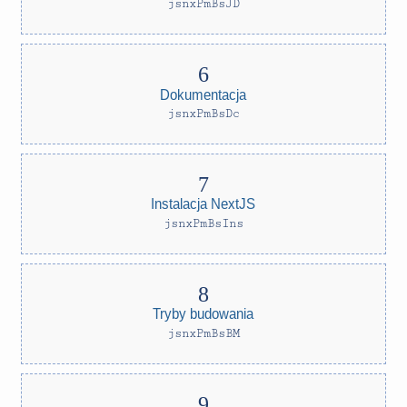
jsnxPmBsJD
Dokumentacja
jsnxPmBsDc
Instalacja NextJS
jsnxPmBsIns
Tryby budowania
jsnxPmBsBM