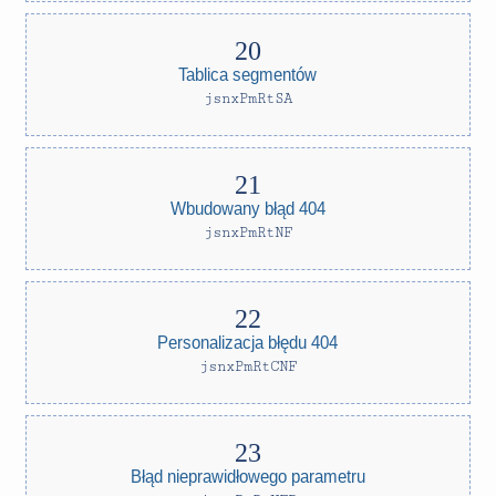
Tablica segmentów
jsnxPmRtSA
Wbudowany błąd 404
jsnxPmRtNF
Personalizacja błędu 404
jsnxPmRtCNF
Błąd nieprawidłowego parametru