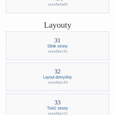
jsnxPmImSC
Layouty
Silnik strony
jsnxPmLtDr
Layout domyślny
jsnxPmLtDf
Treść strony
jsnxPmLtCt