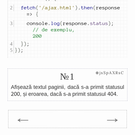
fetch
(
'/ajax.html'
)
.
then
(
response
=>
{
console
.
log
(
response
.
status
)
;
// de exemplu, 
200
})
;
})
;
⊗jsSpAXRsC
№1
Afișează textul paginii, dacă s-a primit statusul
200
404
, și eroarea, dacă s-a primit statusul
.
←
→