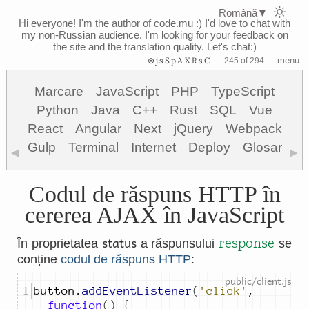
Română
▼
Hi everyone! I'm the author of code.mu :)
I'd love to chat with
my non-Russian audience. I'm looking for your feedback on
the site and the translation quality. Let's chat:)
⊗jsSpAXRsC
menu
245 of 294
Marcare
JavaScript
PHP
TypeScript
Python
Java
C++
Rust
SQL
Vue
React
Angular
Next
jQuery
Webpack
Gulp
Terminal
Internet
Deploy
Glosar
◀
▶
Codul de răspuns HTTP în
cererea AJAX în JavaScript
status
response
În proprietatea
a răspunsului
se
conține
codul de răspuns HTTP
:
button
.
addEventListener
(
'click'
,
function
()
{