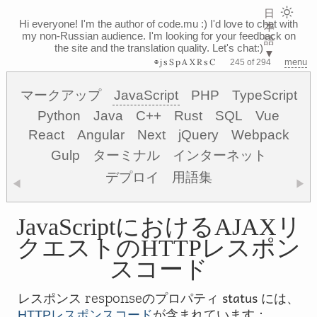
日
Hi everyone! I'm the author of code.mu :)
I'd love to chat with
本
my non-Russian audience. I'm looking for your feedback on
語
the site and the translation quality. Let's chat:)
▼
⊗jsSpAXRsC
menu
245 of 294
マークアップ
JavaScript
PHP
TypeScript
Python
Java
C++
Rust
SQL
Vue
React
Angular
Next
jQuery
Webpack
Gulp
ターミナル
インターネット
デプロイ
用語集
◀
▶
JavaScriptにおけるAJAXリ
クエストのHTTPレスポン
スコード
status
response
レスポンス
のプロパティ
には、
HTTPレスポンスコード
が含まれています：