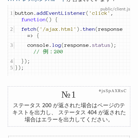
button
.
addEventListener
(
'click'
,
function
()
{
fetch
(
'/ajax.html'
)
.
then
(
response
=>
{
console
.
log
(
response
.
status
)
;
// 例：200
})
;
})
;
⊗jsSpAXRsC
№1
200
ステータス
が返された場合はページのテ
404
キストを出力し、 ステータス
が返された
場合はエラーを出力してください。