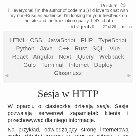
Polski
▼
Hi everyone! I'm the author of code.mu :)
I'd love to chat with
my non-Russian audience. I'm looking for your feedback on
the site and the translation quality. Let's chat:)
⊗inhpAdvSs
menu
27 of 29
HTML i CSS
JavaScript
PHP
TypeScript
Python
Java
C++
Rust
SQL
Vue
React
Angular
Next
jQuery
Webpack
Gulp
Terminal
Internet
Deploy
Glosariusz
◀
▶
Sesja w HTTP
W oparciu o ciasteczka działają
sesje
. Sesje
pozwalają serwerowi zapamiętać klienta i
przechowywać dla niego informacje.
Na przykład, odwiedzający stronę internetową