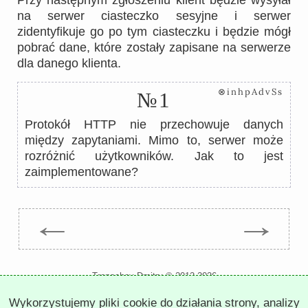
Przy następnym zgłoszeniu klient będzie wysyłał
na serwer ciasteczko sesyjne i serwer
zidentyfikuje go po tym ciasteczku i będzie mógł
pobrać dane, które zostały zapisane na serwerze
dla danego klienta.
⊗inhpAdvSs
№1
Protokół HTTP nie przechowuje danych
między zapytaniami. Mimo to, serwer może
rozróżnić użytkowników. Jak to jest
zaimplementowane?
←
→
Trepachev Dmitry © 2012-2026
t.me/trepachev_dmitry
Wykorzystujemy pliki cookie do działania strony, analizy