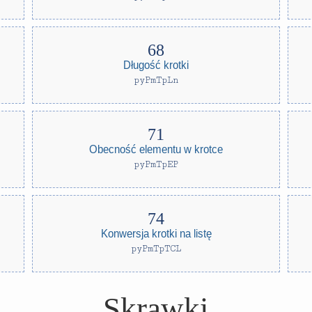
Długość krotki
pyPmTpLn
Obecność elementu w krotce
pyPmTpEP
Konwersja krotki na listę
pyPmTpTCL
Skrawki