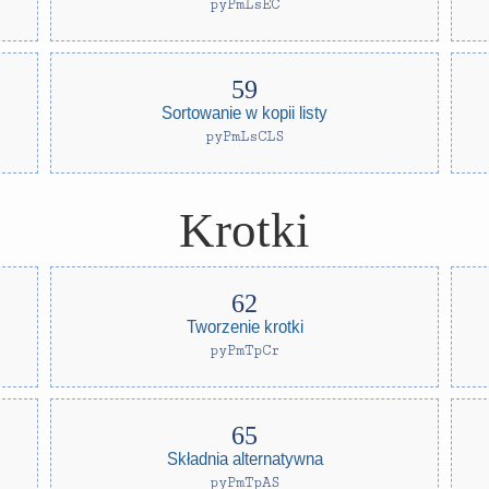
pyPmLsEC
Sortowanie w kopii listy
pyPmLsCLS
Krotki
Tworzenie krotki
pyPmTpCr
Składnia alternatywna
pyPmTpAS