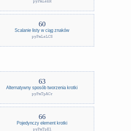
pyPmLsER
Scalanie listy w ciąg znaków
pyPmLsLCS
Alternatywny sposób tworzenia krotki
pyPmTpACr
Pojedynczy element krotki
pyPmTpEl