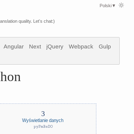
Polski
▼
nslation quality. Let's chat:)
Angular
Next
jQuery
Webpack
Gulp
thon
Wyświetlanie danych
pyPmBsDO