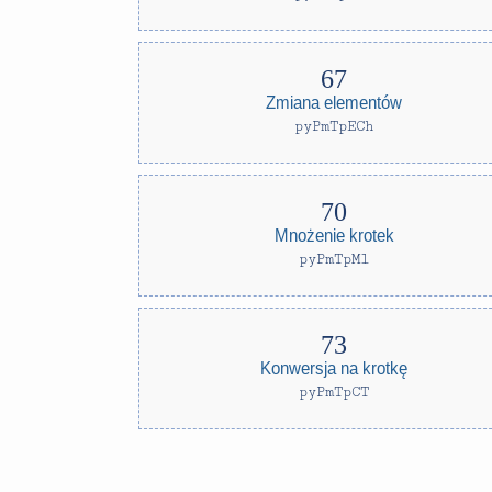
Zmiana elementów
pyPmTpECh
Mnożenie krotek
pyPmTpMl
Konwersja na krotkę
pyPmTpCT