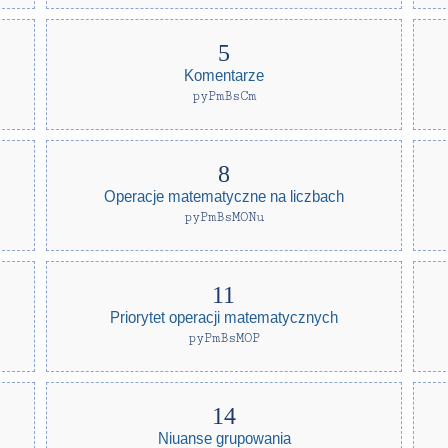
Komentarze
pyPmBsCm
Operacje matematyczne na liczbach
pyPmBsMONu
Priorytet operacji matematycznych
pyPmBsMOP
Niuanse grupowania