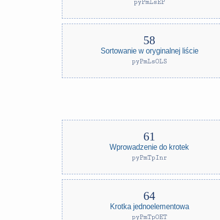
pyPmLsEP
Sortowanie w oryginalnej liście
pyPmLsOLS
Wprowadzenie do krotek
pyPmTpInr
Krotka jednoelementowa
pyPmTpOET