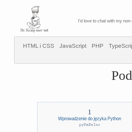
I'd love to chat with my non-
HTML i CSS
JavaScript
PHP
TypeScri
Pod
Wprowadzenie do języka Python
pyPmBsInr