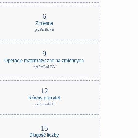
Zmienne
pyPmBsVa
Operacje matematyczne na zmiennych
pyPmBsMOV
Równy priorytet
pyPmBsMOE
Długość liczby