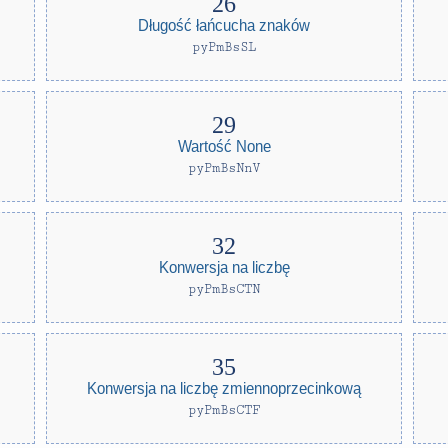
Długość łańcucha znaków
pyPmBsSL
Wartość None
pyPmBsNnV
Konwersja na liczbę
pyPmBsCTN
Konwersja na liczbę zmiennoprzecinkową
pyPmBsCTF