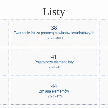
Listy
Tworzenie list za pomocą nawiasów kwadratowych
pyPmLsSBC
Pojedynczy element listy
pyPmLsEl
Zmiana elementów
pyPmLsECh