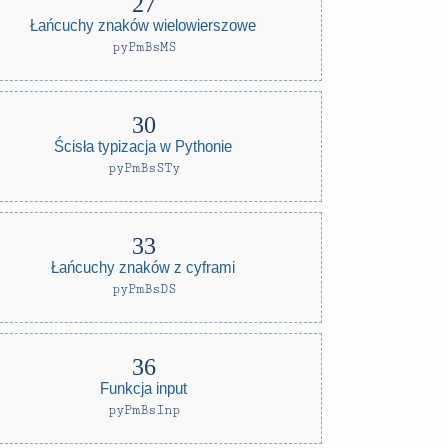
Łańcuchy znaków wielowierszowe
pyPmBsMS
Ścisła typizacja w Pythonie
pyPmBsSTy
Łańcuchy znaków z cyframi
pyPmBsDS
Funkcja input
pyPmBsInp