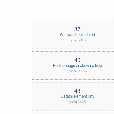
Wprowadzenie do list
pyPmLsInr
Podział ciągu znaków na listę
pyPmLsSSL
Ostatni element listy
pyPmLsLE