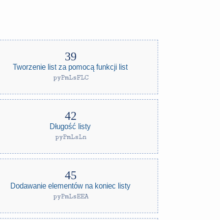
Tworzenie list za pomocą funkcji list
pyPmLsFLC
Długość listy
pyPmLsLn
Dodawanie elementów na koniec listy
pyPmLsEEA