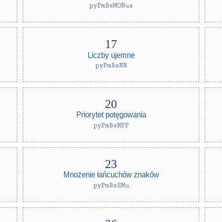
pyPmBsMONua
Liczby ujemne
pyPmBsNN
Priorytet potęgowania
pyPmBsNPP
Mnożenie łańcuchów znaków
pyPmBsSMu