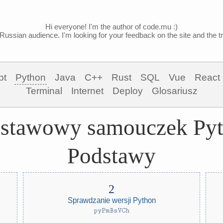
Hi everyone! I'm the author of code.mu :)
Russian audience. I'm looking for your feedback on the site and the tra
pt
Python
Java
C++
Rust
SQL
Vue
React
Terminal
Internet
Deploy
Glosariusz
stawowy samouczek Py
Podstawy
Sprawdzanie wersji Python
pyPmBsVCh