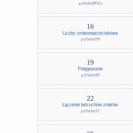
pyPmBsMOPa
Liczby zmiennoprzecinkowe
pyPmBsFN
Potęgowanie
pyPmBsNP
Łączenie łańcuchów znaków
pyPmBsSC