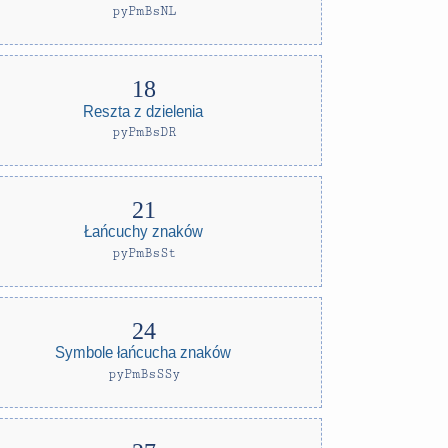
pyPmBsNL
Reszta z dzielenia
pyPmBsDR
Łańcuchy znaków
pyPmBsSt
Symbole łańcucha znaków
pyPmBsSSy