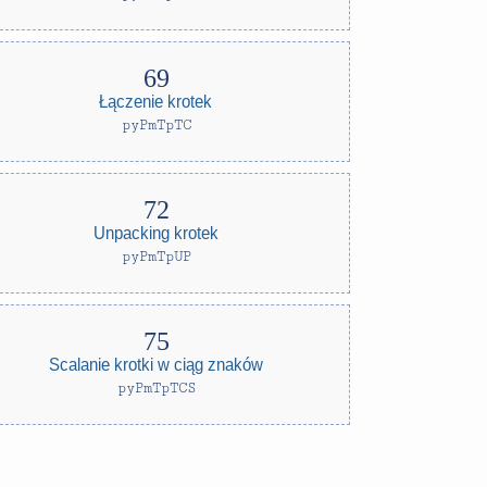
Łączenie krotek
pyPmTpTC
Unpacking krotek
pyPmTpUP
Scalanie krotki w ciąg znaków
pyPmTpTCS