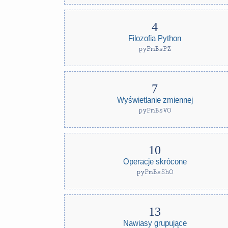
Filozofia Python
pyPmBsPZ
Wyświetlanie zmiennej
pyPmBsVO
Operacje skrócone
pyPmBsShO
Nawiasy grupujące