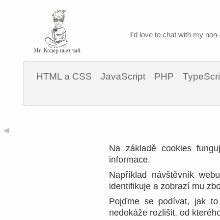
I'd love to chat with my non-
HTML a CSS
JavaScript
PHP
TypeScri
◀
Na základě cookies fungu
informace.
Například návštěvník webu
identifikuje a zobrazí mu zbo
Pojďme se podívat, jak to
nedokáže rozlišit, od kteréh