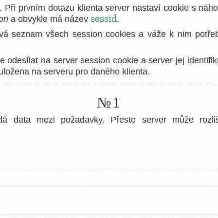
í. Při prvním dotazu klienta server nastaví cookie s n
sessid
on
a obvykle má název
.
vá seznam všech session cookies a váže k nim potře
de odesílat na server session cookie a server jej identifi
 uložena na serveru pro daného klienta.
№1
á data mezi požadavky. Přesto server může rozliši