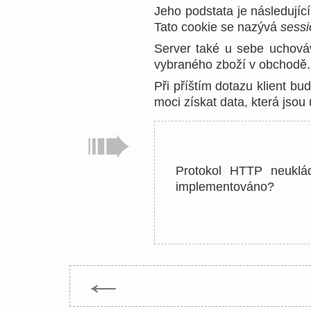
Jeho podstata je následujíc
Tato cookie se nazývá
sessi
Server také u sebe uchová
vybraného zboží v obchodě.
Při příštím dotazu klient bu
moci získat data, která jsou
Protokol HTTP neuklád
implementováno?
←