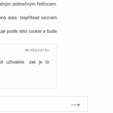
áhodným jedinečným řetězcem.
bná data. Například seznam
kuje podle této cookie a bude
⊗inhpAdvSs
t uživatele. Jak je to
→