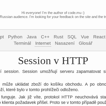
Hi everyone! I'm the author of code.mu :)
Russian audience. I'm looking for your feedback on the site and the tra
pt
Python
Java
C++
Rust
SQL
Vue
React
Terminál
Internet
Nasazení
Glosář
Session v HTTP
jí
session
. Session umožňují serveru zapamatovat si
 může ukládat zboží do košíku obchodu. A po obnov
ží, které bylo v tomto prohlížeči odloženo.
 funguje. Jak již víte, protokol HTTP neuchovává st
o klienta požadavek přišel. Proto se v tomto případě použí