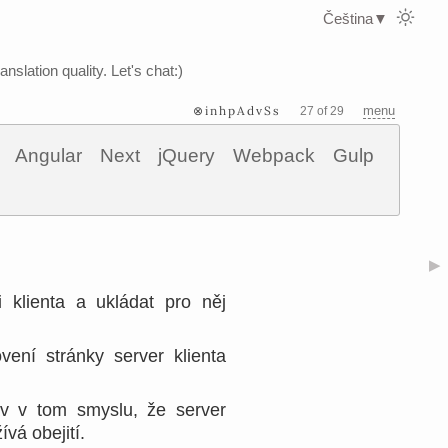
Čeština
▼
nslation quality. Let's chat:)
⊗inhpAdvSs
menu
27 of 29
Angular
Next
jQuery
Webpack
Gulp
▶
 klienta a ukládat pro něj
ení stránky server klienta
av v tom smyslu, že server
vá obejití.