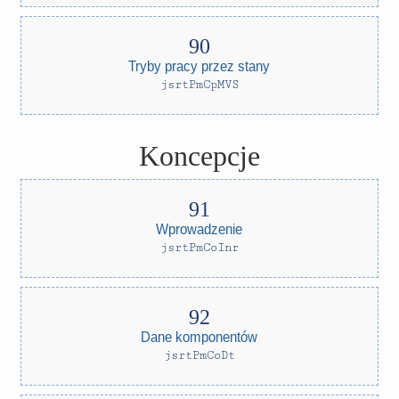
Tryby pracy przez stany
jsrtPmCpMVS
Koncepcje
Wprowadzenie
jsrtPmCoInr
Dane komponentów
jsrtPmCoDt