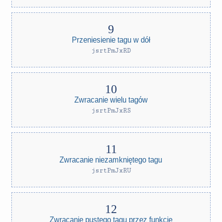
Przeniesienie tagu w dół
jsrtPmJxRD
Zwracanie wielu tagów
jsrtPmJxRS
Zwracanie niezamkniętego tagu
jsrtPmJxRU
Zwracanie pustego tagu przez funkcję