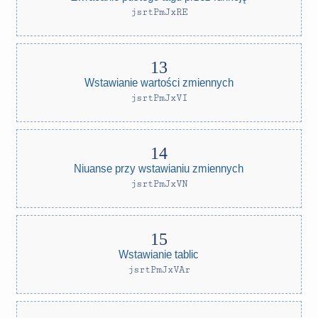
jsrtPmJxRE
Wstawianie wartości zmiennych
jsrtPmJxVI
Niuanse przy wstawianiu zmiennych
jsrtPmJxVN
Wstawianie tablic
jsrtPmJxVAr