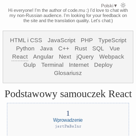
Polski
▼
Hi everyone! I'm the author of code.mu :)
I'd love to chat with
my non-Russian audience. I'm looking for your feedback on
the site and the translation quality. Let's chat:)
HTML i CSS
JavaScript
PHP
TypeScript
Python
Java
C++
Rust
SQL
Vue
React
Angular
Next
jQuery
Webpack
Gulp
Terminal
Internet
Deploy
Glosariusz
Podstawowy samouczek React
Wprowadzenie
jsrtPmBsInr