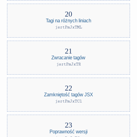
Tagi na różnych liniach
jsrtPmJxTML
Zwracanie tagów
jsrtPmJxTR
Zamkniętość tagów JSX
jsrtPmJxTCl
Poprawność wersji