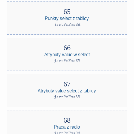
Punkty select z tablicy
jsrtPmFmsSA
Atrybuty value w select
jsrtPmFmsSV
Atrybuty value select z tablicy
jsrtPmFmsAV
Praca z radio
jsrtPmFmsRd