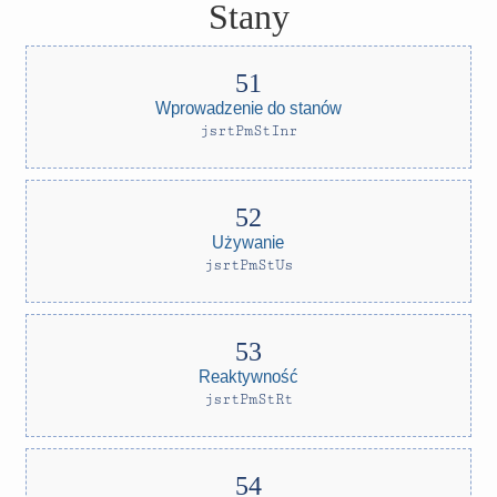
Stany
Wprowadzenie do stanów
jsrtPmStInr
Używanie
jsrtPmStUs
Reaktywność
jsrtPmStRt