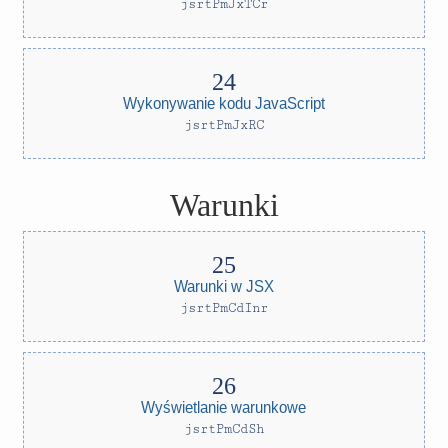
jsrtPmJxTCr
Wykonywanie kodu JavaScript
jsrtPmJxRC
Warunki
Warunki w JSX
jsrtPmCdInr
Wyświetlanie warunkowe
jsrtPmCdSh