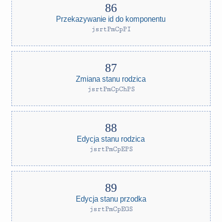
Przekazywanie id do komponentu
jsrtPmCpPI
Zmiana stanu rodzica
jsrtPmCpChPS
Edycja stanu rodzica
jsrtPmCpEPS
Edycja stanu przodka
jsrtPmCpEGS