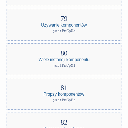
Używanie komponentów
jsrtPmCpUs
Wiele instancji komponentu
jsrtPmCpMI
Propsy komponentów
jsrtPmCpPr