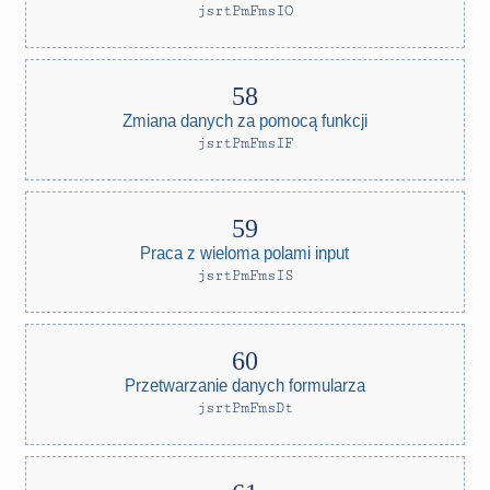
jsrtPmFmsIO
Zmiana danych za pomocą funkcji
jsrtPmFmsIF
Praca z wieloma polami input
jsrtPmFmsIS
Przetwarzanie danych formularza
jsrtPmFmsDt