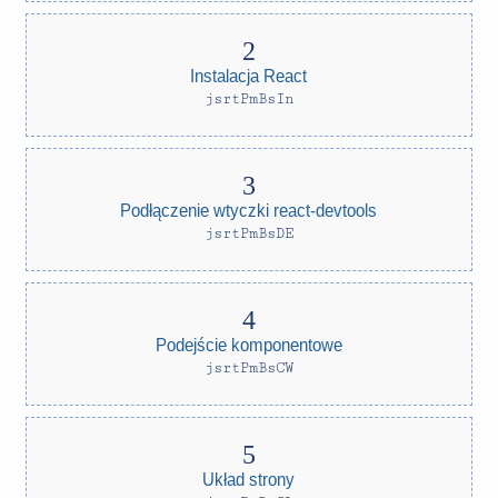
Instalacja React
jsrtPmBsIn
Podłączenie wtyczki react-devtools
jsrtPmBsDE
Podejście komponentowe
jsrtPmBsCW
Układ strony