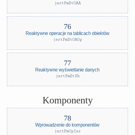
jsrtPmDtOAA
Reaktywne operacje na tablicach obiektów
jsrtPmDtOAOp
Reaktywne wyświetlanie danych
jsrtPmDtSh
Komponenty
Wprowadzenie do komponentów
jsrtPmCpInr