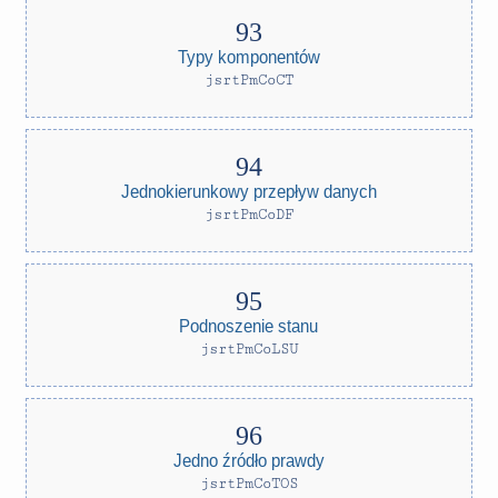
Typy komponentów
jsrtPmCoCT
Jednokierunkowy przepływ danych
jsrtPmCoDF
Podnoszenie stanu
jsrtPmCoLSU
Jedno źródło prawdy
jsrtPmCoTOS