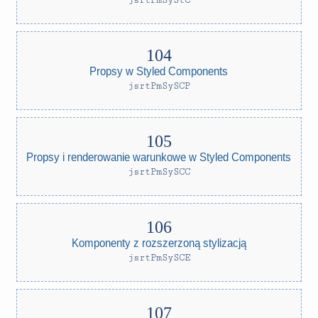
jsrtPmSyStC
Propsy w Styled Components
jsrtPmSySCP
Propsy i renderowanie warunkowe w Styled Components
jsrtPmSySCC
Komponenty z rozszerzoną stylizacją
jsrtPmSySCE