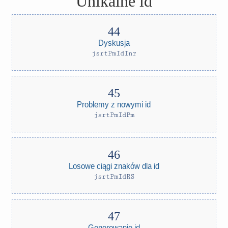
Unikalne id
Dyskusja
jsrtPmIdInr
Problemy z nowymi id
jsrtPmIdPm
Losowe ciągi znaków dla id
jsrtPmIdRS
Generowanie id