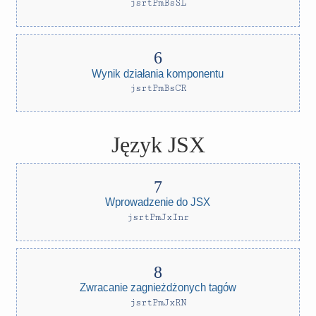
jsrtPmBsSL
Wynik działania komponentu
jsrtPmBsCR
Język JSX
Wprowadzenie do JSX
jsrtPmJxInr
Zwracanie zagnieżdżonych tagów
jsrtPmJxRN