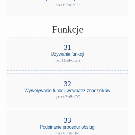
jsrtPmCdIv
Funkcje
Używanie funkcji
jsrtPmFcInr
Wywoływanie funkcji wewnątrz znaczników
jsrtPmFcTC
Podpinanie procedur obsługi
jsrtPmFcHd