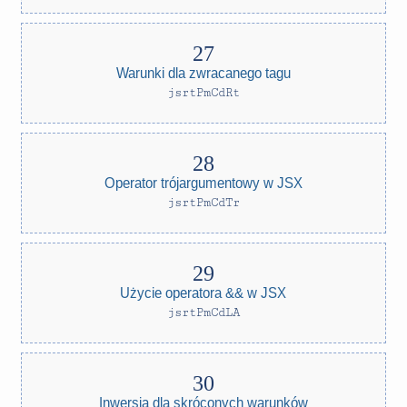
Warunki dla zwracanego tagu
jsrtPmCdRt
Operator trójargumentowy w JSX
jsrtPmCdTr
Użycie operatora && w JSX
jsrtPmCdLA
Inwersja dla skróconych warunków