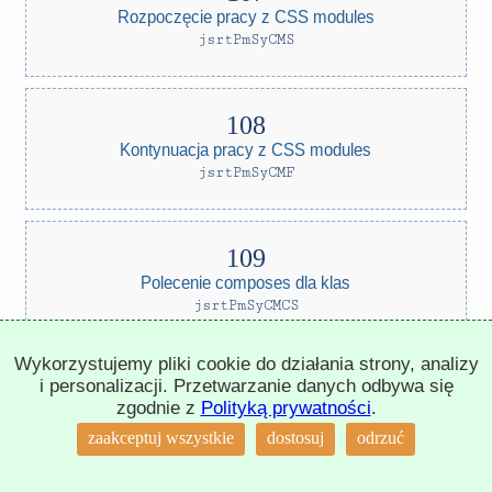
Rozpoczęcie pracy z CSS modules
jsrtPmSyCMS
Kontynuacja pracy z CSS modules
jsrtPmSyCMF
Polecenie composes dla klas
jsrtPmSyCMCS
Wykorzystujemy pliki cookie do działania strony, analizy
i personalizacji. Przetwarzanie danych odbywa się
zgodnie z
Polityką prywatności
.
Polecenie composes dla plików
↑
zaakceptuj wszystkie
dostosuj
odrzuć
jsrtPmSyCMCF