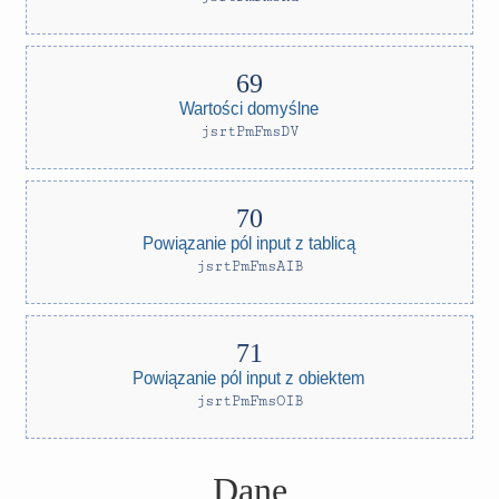
Wartości domyślne
jsrtPmFmsDV
Powiązanie pól input z tablicą
jsrtPmFmsAIB
Powiązanie pól input z obiektem
jsrtPmFmsOIB
Dane