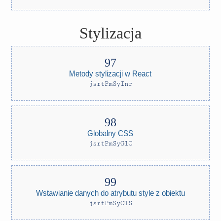
Stylizacja
Metody stylizacji w React
jsrtPmSyInr
Globalny CSS
jsrtPmSyGlC
Wstawianie danych do atrybutu style z obiektu
jsrtPmSyOTS