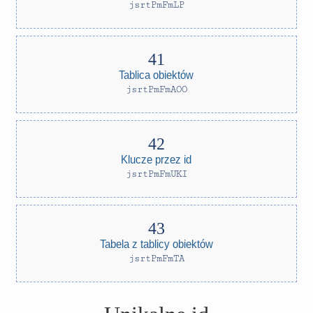
jsrtPmFmLP
Tablica obiektów
jsrtPmFmAOO
Klucze przez id
jsrtPmFmUKI
Tabela z tablicy obiektów
jsrtPmFmTA