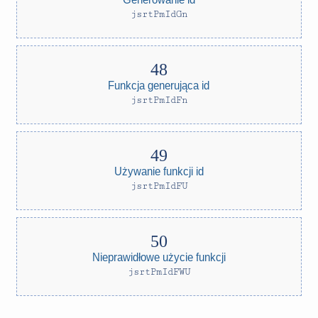
jsrtPmIdGn
Funkcja generująca id
jsrtPmIdFn
Używanie funkcji id
jsrtPmIdFU
Nieprawidłowe użycie funkcji
jsrtPmIdFWU