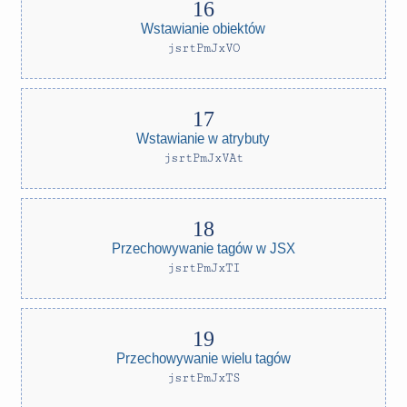
Wstawianie obiektów
jsrtPmJxVO
Wstawianie w atrybuty
jsrtPmJxVAt
Przechowywanie tagów w JSX
jsrtPmJxTI
Przechowywanie wielu tagów
jsrtPmJxTS