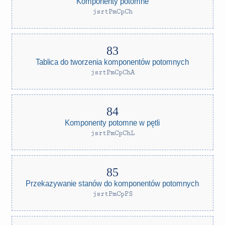
Komponenty potomne
jsrtPmCpCh
Tablica do tworzenia komponentów potomnych
jsrtPmCpChA
Komponenty potomne w pętli
jsrtPmCpChL
Przekazywanie stanów do komponentów potomnych
jsrtPmCpPS