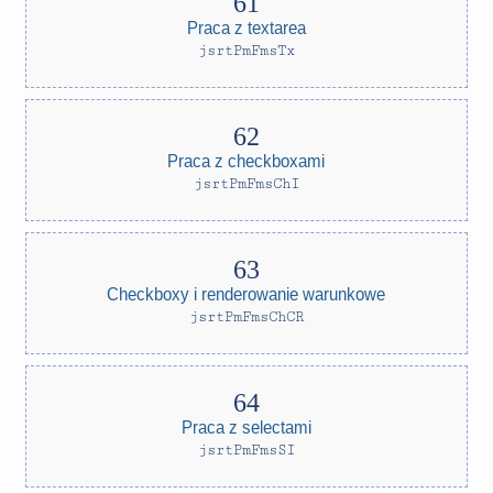
Praca z textarea
jsrtPmFmsTx
Praca z checkboxami
jsrtPmFmsChI
Checkboxy i renderowanie warunkowe
jsrtPmFmsChCR
Praca z selectami
jsrtPmFmsSI