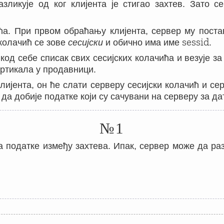
ликује од ког клијента је стигао захтев. Зато се
ћа. При првом обраћању клијента, сервер му поста
sessid
 колачић се зове
сесијски
и обично има име
.
од себе списак свих сесијских колачића и везује з
артикала у продавници.
ијента, он ће слати серверу сесијски колачић и се
да добије податке који су сачувани на серверу за дат
№1
 податке између захтева. Ипак, сервер може да раз