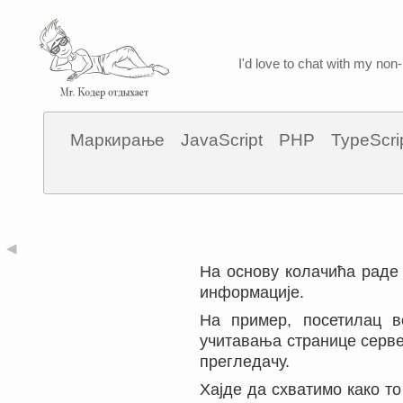
I'd love to chat with my non-
Маркирање
JavaScript
PHP
TypeScri
◀
На основу колачића рад
информације.
На пример, посетилац в
учитавања странице серве
прегледачу.
Хајде да схватимо како т