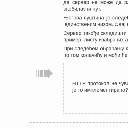
да сервер не може да раз
заобилазни пут.
Његова суштина је следе
јединственим низом. Овај
Сервер такође складишти к
пример, листу изабраних 
При следећем обраћању кл
по том колачићу и моћи ће 
HTTP протокол не чува
је то имплементирано?