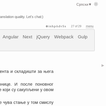
Српски
▼
nslation quality. Let's chat:)
⊗inhpAdvSs
menu
27 of 29
Angular
Next
jQuery
Webpack
Gulp
▶
јента и складишти за њега
внице. И после поновног
 који су сакупљени у овом
е чува стање у том смислу