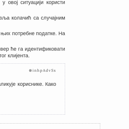
 у овој ситуацији користи
вља колачић са случајним
а њих потребне податке. На
рвер ће га идентификовати
ог клијента.
⊗inhpAdvSs
ликује кориснике. Како