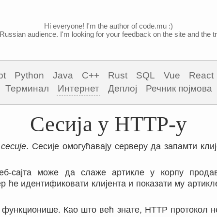
Hi everyone! I'm the author of code.mu :)
Russian audience. I'm looking for your feedback on the site and the tra
pt
Python
Java
C++
Rust
SQL
Vue
React
Терминал
Интернет
Деплој
Речник појмова
Сесија у HTTP-у
е
сесије
. Сесије омогућавају серверу да запамти кли
еб-сајта може да слаже артикле у корпу прода
р ће идентификовати клијента и показати му артикле
о функционише. Као што већ знате, HTTP протокол н