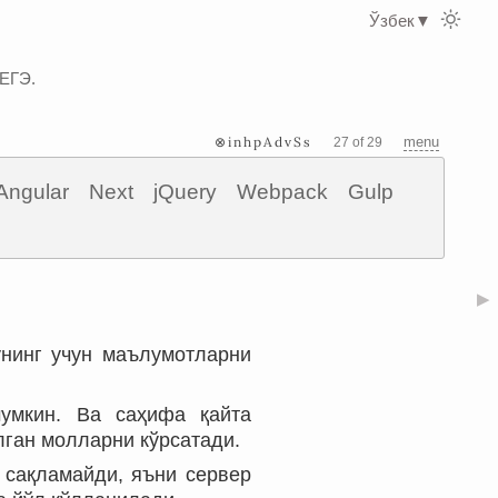
Ўзбек
▼
 ЕГЭ.
⊗inhpAdvSs
menu
27 of 29
Angular
Next
jQuery
Webpack
Gulp
▶
нинг учун маълумотларни
мумкин. Ва саҳифа қайта
лган молларни кўрсатади.
 сақламайди, яъни сервер