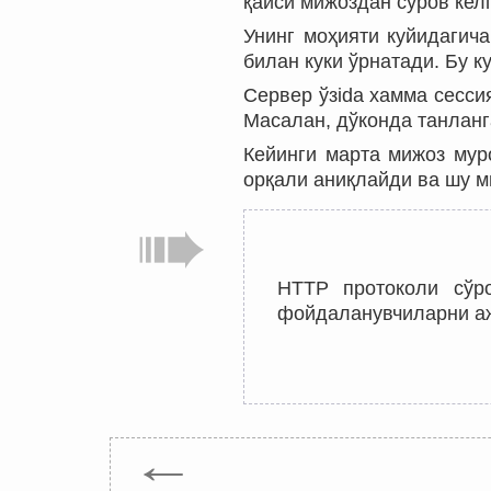
қайси мижоздан сўров кел
Унинг моҳияти куйидагич
билан куки ўрнатади. Бу к
Сервер ўзida хамма сесси
Масалан, дўконда танланг
Кейинги марта мижоз мур
орқали аниқлайди ва шу м
HTTP протоколи сўр
фойдаланувчиларни аж
←