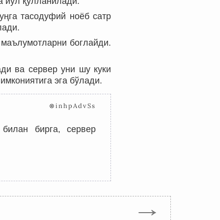
а йўл қўлланилади.
уңга тасодуфий ноёб сатр
ади.
и маълумотларни боглайди.
ди ва сервер уни шу куки
имкониятига эга бўлади.
⊗inhpAdvSs
билан бирга, сервер
→