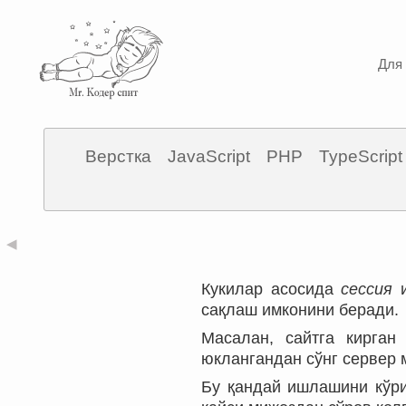
Для 
Верстка
JavaScript
PHP
TypeScript
◀
Кукилар асосида
сессия
и
сақлаш имконини беради.
Масалан, сайтга кирган
юклангандан сўнг сервер 
Бу қандай ишлашини кўри