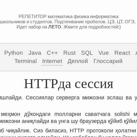
РЕПЕТИТОР математика физика информатика
школьников и студентов. Подтягивание пробелов. ЦЭ, ЦТ, ОГЭ,
Идет набор на
ЛЕТО
. Жмите для подробностей:)
Python
Java
C++
Rust
SQL
Vue
React
Terminal
Internet
Деплой
Глоссарий
HTTPда сессия
шлайди. Сессиялар серверга мижозни эслаш ва у
 меҳмон дўкондаги mолларни саватчага solishi 
мижозни аниқлайди ва унга шу браузерда қўйиб қўйи
б чиқайлик. Сиз биласиз, HTTP протоколи ҳолатни