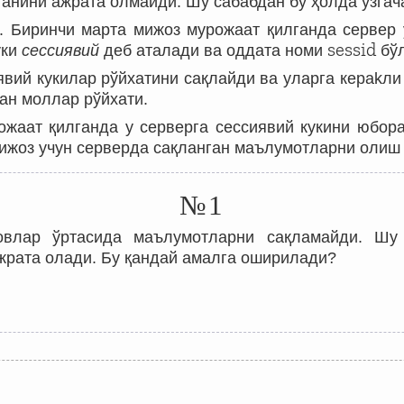
ганини ажрата олмайди. Шу сабабдан бу ҳолда ўзгач
а. Биринчи марта мижоз мурожаат қилганда сервер 
sessid
уки
сессиявий
деб аталади ва оддата номи
бўл
явий кукилар рўйхатини сақлайди ва уларга керakл
ан моллар рўйхати.
ожаат қилганда у серверга сессиявий кукини юбора
ижоз учун серверда сақланган маълумотларни олиш 
№1
овлар ўртасида маълумотларни сақламайди. Шу 
рата олади. Бу қандай амалга оширилади?