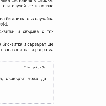
анява състояние в смисъл,
 този случай се използва
ва бисквитка със случайна
ssid
.
сквитки и свързва с тях
 бисквитка и сървърът ще
а запазени на сървъра за
⊗inhpAdvSs
а, сървърът може да