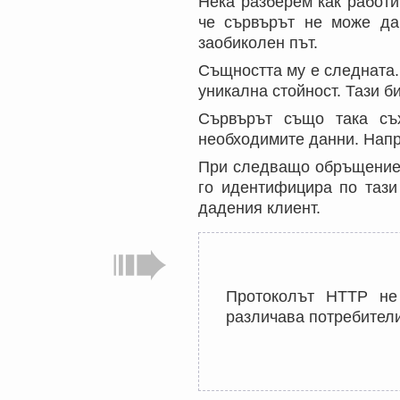
Нека разберем как работи
че сървърът не може да 
заобиколен път.
Същността му е следната.
уникална стойност. Тази б
Сървърът също така съх
необходимите данни. Напри
При следващо обръщение 
го идентифицира по тази
дадения клиент.
Протоколът HTTP не
различава потребители