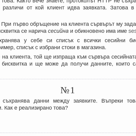
 това. Както вече знаете, протоколът HTTP не съхр
различи от кой клиент идва заявката. Затова в
 При първо обръщение на клиента сървърът му зада
se
исквитка се нарича
сесийна
и обикновено има име
ранява у себе си списък с всички сесийни би
мер, списък с избрани стоки в магазина.
на клиента, той ще изпраща към сървъра сесийната
 бисквитка и ще може да получи данните, които с
№1
 съхранява данни между заявките. Въпреки тов
. Как е реализирано това?