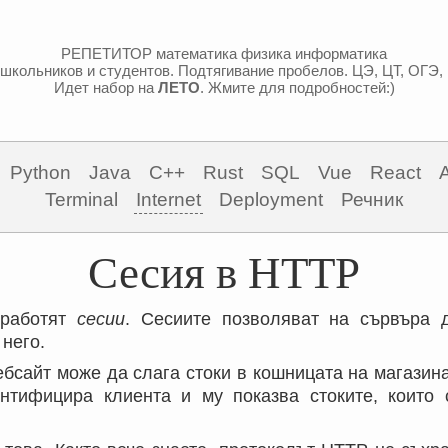
РЕПЕТИТОР математика физика информатика
школьников и студентов. Подтягивание пробелов. ЦЭ, ЦТ, ОГЭ,
Идет набор на
ЛЕТО
. Жмите для подробностей:)
Python
Java
C++
Rust
SQL
Vue
React
Terminal
Internet
Deployment
Речник
Сесия в HTTP
 работят
сесии
. Сесиите позволяват на сървъра 
него.
ебсайт може да слага стоки в кошницата на магазин
нтифицира клиента и му показва стоките, които