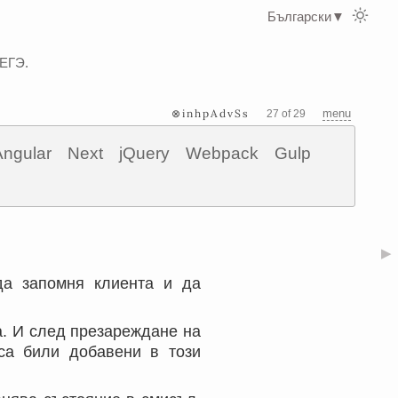
Български
▼
 ЕГЭ.
⊗inhpAdvSs
menu
27 of 29
Angular
Next
jQuery
Webpack
Gulp
▶
да запомня клиента и да
а. И след презареждане на
 са били добавени в този