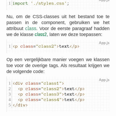
import
'./styles.css'
;
Nu, om de CSS-classes uit het bestand toe te
passen in de component, gebruiken we het
class
attribuut
. Voor de eerste paragraaf hadden
we de klasse
class2
, laten we deze toepassen:
<p
class
=
"class2"
>
text
</p>
Op een vergelijkbare manier voegen we klassen
toe voor de overige tags. Als resultaat krijgen we
de volgende code:
<div
class
=
"class1"
>
<p
class
=
"class2"
>
text
</p>
<p
class
=
"class3"
>
text
</p>
<p
class
=
"class4"
>
text
</p>
</div>