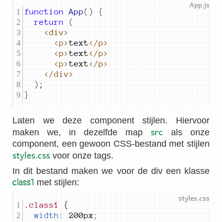
function
App
()
{
return
(
<div>
<p>
text
</p>
<p>
text
</p>
<p>
text
</p>
</div>
)
;
}
Laten we deze component stijlen. Hiervoor
src
maken we, in dezelfde map
als onze
component, een gewoon CSS-bestand met stijlen
styles.css
voor onze tags.
In dit bestand maken we voor de div een klasse
class1
met stijlen:
.class1
width
:
200px
;