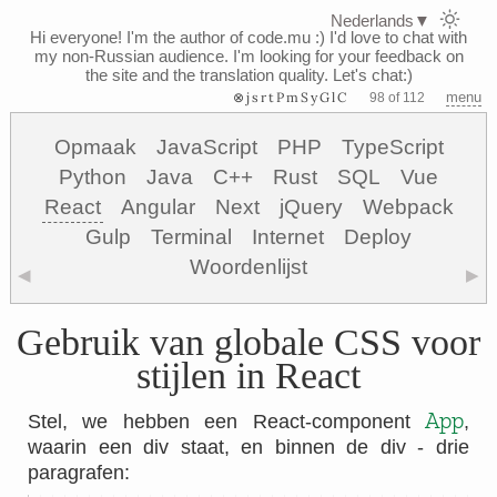
Nederlands
▼
Hi everyone! I'm the author of code.mu :)
I'd love to chat with
my non-Russian audience. I'm looking for your feedback on
the site and the translation quality. Let's chat:)
⊗jsrtPmSyGlC
menu
98 of 112
Opmaak
JavaScript
PHP
TypeScript
Python
Java
C++
Rust
SQL
Vue
React
Angular
Next
jQuery
Webpack
Gulp
Terminal
Internet
Deploy
Woordenlijst
◀
▶
Gebruik van globale CSS voor
stijlen in React
App
Stel, we hebben een React-component
,
waarin een div staat, en binnen de div - drie
paragrafen: