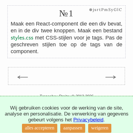
⊗jsrtPmSyGlC
№1
Maak een React-component die een div bevat,
en in de div twee knoppen. Maak een bestand
styles.css
met CSS-stijlen voor je tags. Pas de
geschreven stijlen toe op de tags van de
component.
←
→
Trepachev Dmitry © 2012-2026
t.me/trepachev_dmitry
Wij gebruiken cookies voor de werking van de site,
privacybeleid
cookies instellen
analyse en personalisatie. De verwerking van gegevens
gebeurt volgens het
Privacybeleid
.
↑
alles accepteren
aanpassen
weigeren