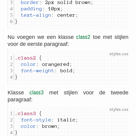
border
:
2px solid brown
;
padding
:
10px
;
text-align
:
center
;
}
Nu voegen we een klasse
class2
toe met stijlen
voor de eerste paragraaf:
.class2
color
:
orangered
;
font-weight
:
bold
;
}
Klasse
class3
met stijlen voor de tweede
paragraaf:
.class3
font-style
:
italic
;
color
:
brown
;
}