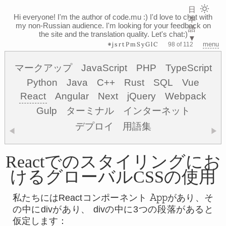
日
Hi everyone! I'm the author of code.mu :)
I'd love to chat with
本
my non-Russian audience. I'm looking for your feedback on
語
the site and the translation quality. Let's chat:)
▼
⊗jsrtPmSyGlC
menu
98 of 112
マークアップ
JavaScript
PHP
TypeScript
Python
Java
C++
Rust
SQL
Vue
React
Angular
Next
jQuery
Webpack
Gulp
ターミナル
インターネット
デプロイ
用語集
◀
▶
Reactでのスタイリングにお
けるグローバルCSSの使用
App
私たちにはReactコンポーネント
があり、そ
の中にdivがあり、 divの中に3つの段落があると
仮定します：