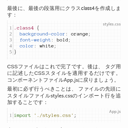
最後に、最後の段落用にクラス
class4
を作成しま
す：
.class4
background-color
:
orange
;
font-weight
:
bold
;
color
:
white
;
}		 
CSSファイルはこれで完了です。後は、 タグ用
に記述したCSSスタイルを適用するだけです。
App.js
コンポーネントファイル
に戻りましょう。
最初に必ず行うべきことは、 ファイルの先頭に
styles.css
スタイルファイル
のインポート行を追
加することです：
import
'./styles.css'
;