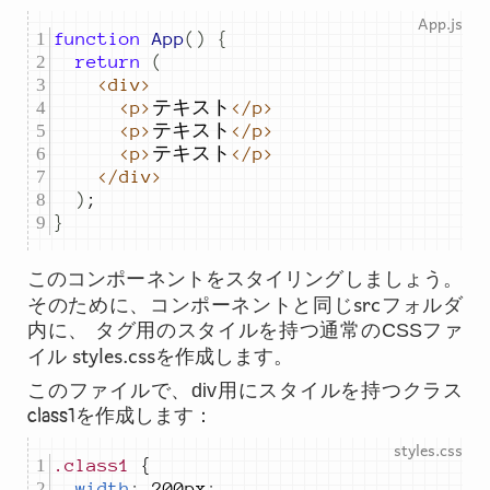
function
App
()
{
return
(
<div>
<p>
テキスト
</p>
<p>
テキスト
</p>
<p>
テキスト
</p>
</div>
)
;
}
このコンポーネントをスタイリングしましょう。
src
そのために、コンポーネントと同じ
フォルダ
内に、 タグ用のスタイルを持つ通常のCSSファ
styles.css
イル
を作成します。
このファイルで、div用にスタイルを持つクラス
class1
を作成します：
.class1
width
:
200px
;