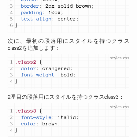
border
:
2px solid brown
;
padding
:
10px
;
text-align
:
center
;
}
次に、最初の段落用にスタイルを持つクラス
class2
を追加します：
.class2
color
:
orangered
;
font-weight
:
bold
;
}
2番目の段落用にスタイルを持つクラス
class3
：
.class3
font-style
:
italic
;
color
:
brown
;
}