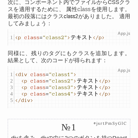
次に、コンポーネント内でファイルからCSSクラ
class
スを適用するために、 属性
を使用します。
最初の段落にはクラス
class2
がありました。 適用
してみましょう：
<p
class
=
"class2"
>
テキスト
</p>
同様に、残りのタグにもクラスを追加します。
結果として、次のコードが得られます：
<div
class
=
"class1"
>
<p
class
=
"class2"
>
テキスト
</p>
<p
class
=
"class3"
>
テキスト
</p>
<p
class
=
"class4"
>
テキスト
</p>
</div>
⊗jsrtPmSyGlC
№1