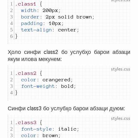
.class1
width
:
200px
;
border
:
2px solid brown
;
padding
:
10px
;
text-align
:
center
;
}
Ҳоло синфи
class2
бо услубҳо барои абзаци
якум илова мекунем:
.class2
color
:
orangered
;
font-weight
:
bold
;
}
Синфи
class3
бо услубҳо барои абзаци дуюм:
.class3
font-style
:
italic
;
color
:
brown
;