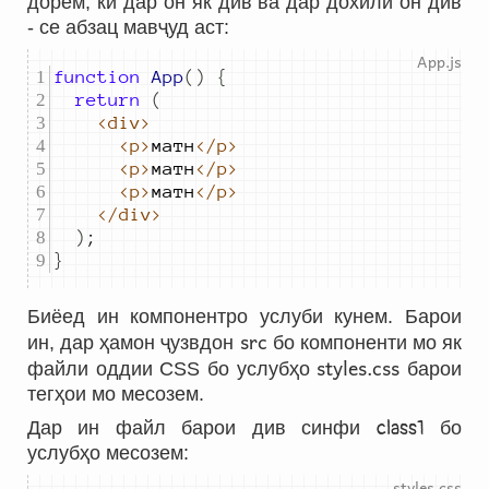
дорем, ки дар он як див ва дар дохили он див
- се абзац мавҷуд аст:
function
App
()
{
return
(
<div>
<p>
матн
</p>
<p>
матн
</p>
<p>
матн
</p>
</div>
)
;
}
Биёед ин компонентро услуби кунем. Барои
src
ин, дар ҳамон ҷузвдон
бо компоненти мо як
styles.css
файли оддии CSS бо услубҳо
барои
тегҳои мо месозем.
Дар ин файл барои див синфи
class1
бо
услубҳо месозем: