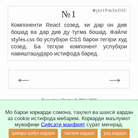
⊗jsrtPmSyGlC
№1
Компоненти React созед, ки дар он див
бошад ва дар див ду тугма бошад. Файли
styles.css
бо услубҳои CSS барои тегҳои худ
созед. Ба тегҳои компонент услубҳои
навишташударо истифода баред.
←
→
Trepachev Dmitry © 2012-2026
t.me/trepachev_dmitry
Мо барои коркарди сомона, таҳлил ва шахсӣ кардан
сиёсати махфият
танзими кукиҳо
аз cookie истифода мебарем. Коркарди маълумот
мувофиқи
Сиёсати махфият
сурат мегирад.
↑
ҳамаро қабул кардан
танзим кардан
рад кардан