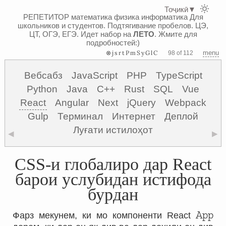
Тоҷикӣ
▼
РЕПЕТИТОР математика физика информатика
Для
школьников и студентов. Подтягивание пробелов. ЦЭ,
ЦТ, ОГЭ, ЕГЭ.
Идет набор на
ЛЕТО
. Жмите для
подробностей:)
⊗jsrtPmSyGlC
menu
98 of 112
Вебсабз
JavaScript
PHP
TypeScript
Python
Java
C++
Rust
SQL
Vue
React
Angular
Next
jQuery
Webpack
Gulp
Терминал
Интернет
Деплой
Луғати истилоҳот
◀
▶
CSS-и глобалиро дар React
барои услубидан истифода
бурдан
App
Фарз мекунем, ки мо компоненти React