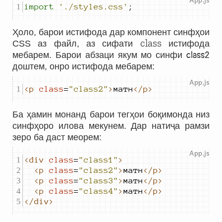
import
'./styles.css'
;
Ҳоло, барои истифода дар компонент синфҳои
class
CSS аз файл, аз сифати
истифода
мебарем. Барои абзаци якум мо синфи
class2
доштем, онро истифода мебарем:
<p
class
=
"class2"
>
матн
</p>
Ба ҳамин монанд барои тегҳои боқимонда низ
синфҳоро илова мекунем. Дар натиҷа рамзи
зеро ба даст меорем:
<div
class
=
"class1"
>
<p
class
=
"class2"
>
матн
</p>
<p
class
=
"class3"
>
матн
</p>
<p
class
=
"class4"
>
матн
</p>
</div>