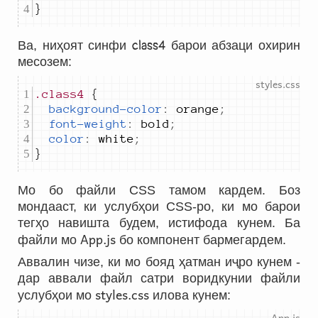
}
Ва, ниҳоят синфи
class4
барои абзаци охирин
месозем:
.class4
background-color
:
orange
;
font-weight
:
bold
;
color
:
white
;
}		 
Мо бо файли CSS тамом кардем. Боз
мондааст, ки услубҳои CSS-ро, ки мо барои
тегҳо навишта будем, истифода кунем. Ба
App.js
файли мо
бо компонент бармегардем.
Аввалин чизе, ки мо бояд ҳатман иҷро кунем -
дар аввали файл сатри воридкунии файли
styles.css
услубҳои мо
илова кунем: