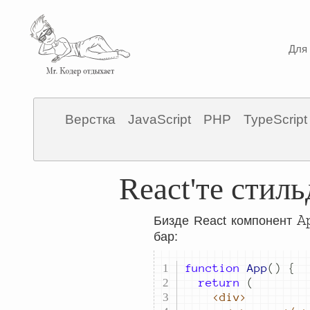
Для 
Верстка
JavaScript
PHP
TypeScript
React'те сти
A
Бизде React компонент
бар:
function
App
()
{
return
(
<div>