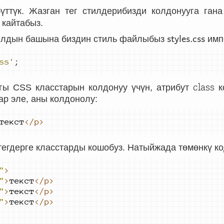
ттүк. Жазган тег стилдерибизди колдонууга гана
кайтабыз.
styles.css
айлдын башына биздин стиль файлыбыз
имп
ss'
;
class
гы CSS класстарын колдонуу үчүн, атрибут
к
ар эле, аны колдонолу:
текст
</p>
тегдерге класстарды кошобуз. Натыйжада төмөнкү к
"
>
"
>
текст
</p>
"
>
текст
</p>
"
>
текст
</p>