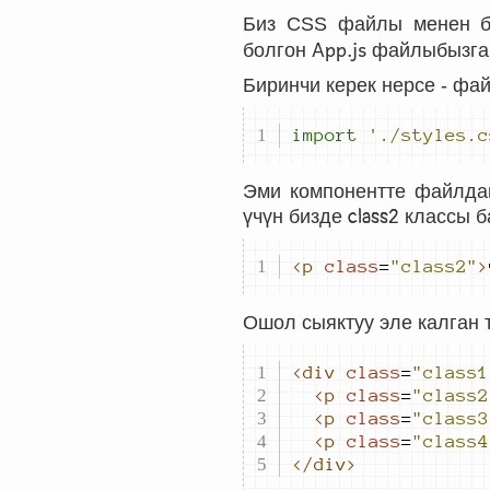
Биз CSS файлы менен бү
App.js
болгон
файлыбызга 
Биринчи керек нерсе - ф
import
'./styles.c
Эми компонентте файлда
үчүн бизде
class2
классы б
<p
class
=
"class2"
>
Ошол сыяктуу эле калган 
<div
class
=
"class1
<p
class
=
"class2
<p
class
=
"class3
<p
class
=
"class4
</div>