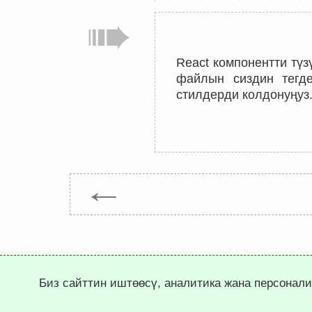
React компонентти түз
файлын сиздин тегде
стилдерди колдонуңуз
←
Биз сайттин иштөөсү, аналитика жана персонал