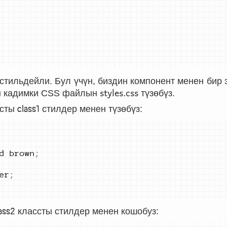
 стильдейли. Бул үчүн, биздин компонент менен бир
styles.css
ен кадимки CSS файлын
түзөбүз.
ссты
class1
стилдер менен түзөбүз:
d brown
;
er
;
ass2
классты стилдер менен кошобуз: