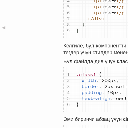
<p>
текст
</p>
<p>
текст
</p>
<p>
текст
</p>
</div>
)
;
◀
}
Келгиле, бул компонентти
тегдер үчүн стилдер мен
Бул файлда див үчүн кла
.class1
width
:
200px
;
border
:
2px soli
padding
:
10px
;
text-align
:
cent
}
Эми биринчи абзац үчүн
cl