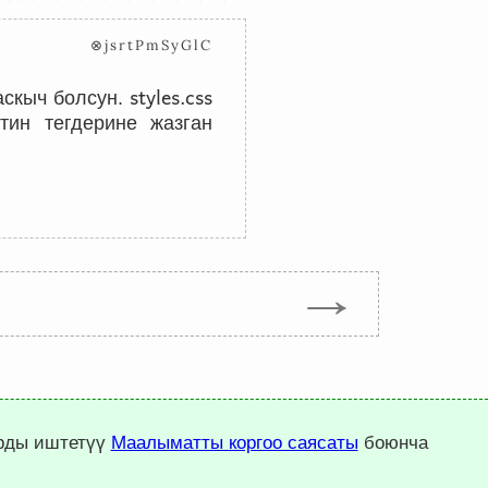
⊗jsrtPmSyGlC
styles.css
аскыч болсун.
тин тегдерине жазган
→
арды иштетүү
Маалыматты коргоо саясаты
боюнча