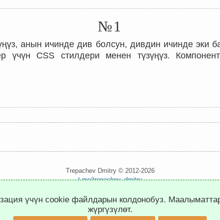
№1
үңүз, анын ичинде див болсун, дивдин ичинде эки б
р үчүн CSS стилдери менен түзүңүз. Компонент
.
Trepachev Dmitry © 2012-2026
t.me/trepachev_dmitry
конфиденциалдуулук саясаты
cookie файлдарын орнотуу
изация үчүн cookie файлдарын колдонобуз. Маалыматт
жүргүзүлөт.