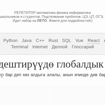
РЕПЕТИТОР математика физика информатика
школьников и студентов. Подтягивание пробелов. ЦЭ, ЦТ, ОГЭ,
Идет набор на
ЛЕТО
. Жмите для подробностей:)
Python
Java
C++
Rust
SQL
Vue
React
Terminal
Internet
Деплой
Глоссарий
льдештирүүдө глобалдык
pp
бар деп көз алдыга алалы, анын ичинде див бар