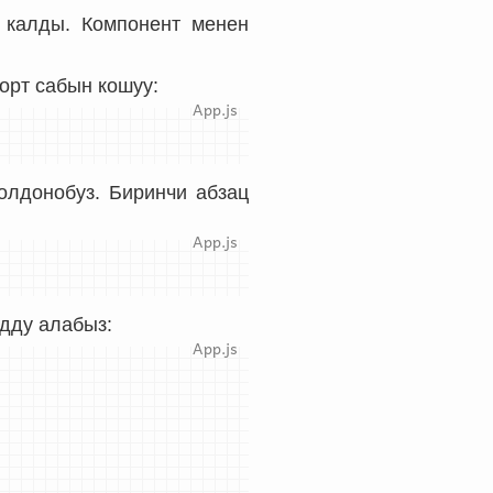
 калды. Компонент менен
орт сабын кошуу:
олдонобуз. Биринчи абзац
одду алабыз: