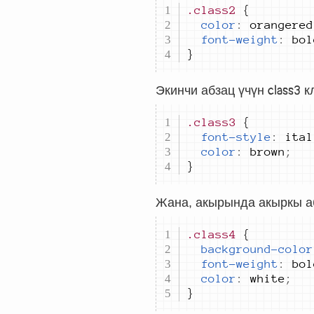
.class2
color
:
orangered
font-weight
:
bol
}
Экинчи абзац үчүн
class3
кл
.class3
font-style
:
ital
color
:
brown
;
}
Жана, акырында акыркы а
.class4
background-color
font-weight
:
bol
color
:
white
;
}		 