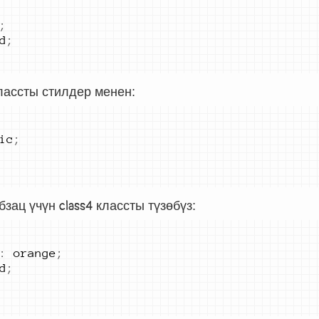
;
d
;
ассты стилдер менен:
ic
;
бзац үчүн
class4
классты түзөбүз:
:
orange
;
d
;