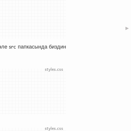
▶
src
 эле
папкасында биздин