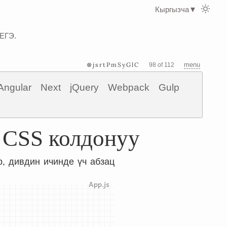
Кыргызча
▼
 ЕГЭ.
⊗jsrtPmSyGlC
menu
98 of 112
Angular
Next
jQuery
Webpack
Gulp
 CSS колдонуу
, дивдин ичинде үч абзац