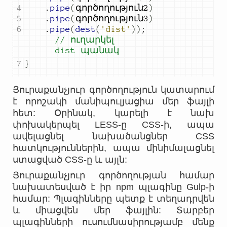
.
pipe
(
գործողություն
2
)
.
pipe
(
գործողություն
3
)
.
pipe
(
dest
(
'dist'
))
;
// ուղարկել 
dist պանակ
}
Յուրաքանչյուր գործողություն կատարում
է որոշակի մանիպուլյացիա մեր ֆայլի
հետ: Օրինակ, կարելի է նախ
փոխակերպել LESS-ը CSS-ի, ապա
ավելացնել նախածանցներ CSS
հատկություններին, ապա մինիմալացնել
ստացված CSS-ը և այլն:
Յուրաքանչյուր գործողության համար
նախատեսված է իր npm պլագինը Gulp-ի
համար: Պլագինները պետք է տեղադրվեն
և միացվեն մեր ֆայլին: Տարբեր
պլագինների ուսումնասիրությամբ մենք