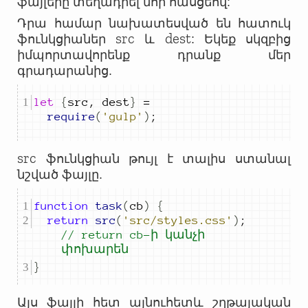
ֆայլերը տեղադրել նոր հասցեով:
Դրա համար նախատեսված են հատուկ
src
dest
ֆունկցիաներ
և
: Եկեք սկզբից
իմպորտավորենք դրանք մեր
գրադարանից.
let
{
src
,
dest
}
=
require
(
'gulp'
)
;
src
ֆունկցիան թույլ է տալիս ստանալ
նշված ֆայլը.
function
task
(
cb
)
{
return
src
(
'src/styles.css'
)
;
// return 
cb-ի կանչի 
փոխարեն
}
Այս ֆայլի հետ այնուհետև շղթայական