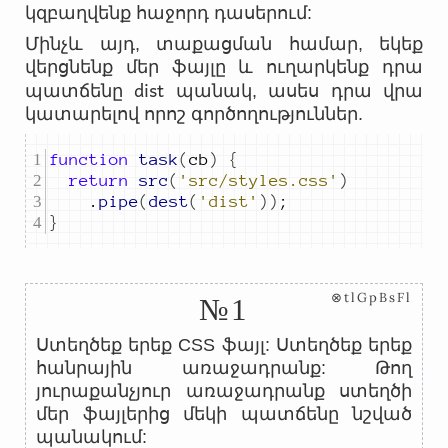
կզբաղվենք հաջորդ դասերում:
Մինչև այդ, տաքացման համար, եկեք
վերցնենք մեր ֆայլը և ուղարկենք դրա
dist
պատճենը
պանակ, ասես դրա վրա
կատարելով որոշ գործողություններ.
function
task
(
cb
)
{
return
src
(
'src/styles.css'
)
.
pipe
(
dest
(
'dist'
))
;
}
⊗tlGpBsFl
№1
Ստեղծեք երեք CSS ֆայլ: Ստեղծեք երեք
հանրային առաջադրանք: Թող
յուրաքանչյուր առաջադրանք ստեղծի
մեր ֆայլերից մեկի պատճենը նշված
պանակում: