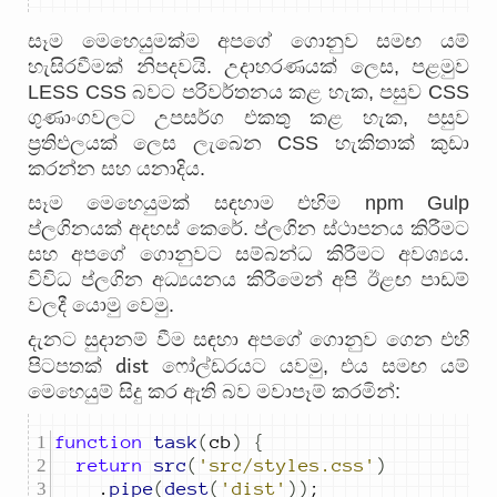
සෑම මෙහෙයුමක්ම අපගේ ගොනුව සමඟ යම්
හැසිරවීමක් නිපදවයි. උදාහරණයක් ලෙස, පළමුව
LESS CSS බවට පරිවර්තනය කළ හැක, පසුව CSS
ගුණාංගවලට උපසර්ග එකතු කළ හැක, පසුව
ප්‍රතිඵලයක් ලෙස ලැබෙන CSS හැකිතාක් කුඩා
කරන්න සහ යනාදිය.
සෑම මෙහෙයුමක් සඳහාම එහිම npm Gulp
ප්ලගිනයක් අදහස් කෙරේ. ප්ලගින ස්ථාපනය කිරීමට
සහ අපගේ ගොනුවට සම්බන්ධ කිරීමට අවශ්‍යය.
විවිධ ප්ලගින අධ්‍යයනය කිරීමෙන් අපි ඊළඟ පාඩම්
වලදී යොමු වෙමු.
දැනට සුදානම් වීම සඳහා අපගේ ගොනුව ගෙන එහි
dist
පිටපතක්
ෆෝල්ඩරයට යවමු, එය සමඟ යම්
මෙහෙයුම් සිදු කර ඇති බව මවාපෑම් කරමින්:
function
task
(
cb
)
{
return
src
(
'src/styles.css'
)
.
pipe
(
dest
(
'dist'
))
;