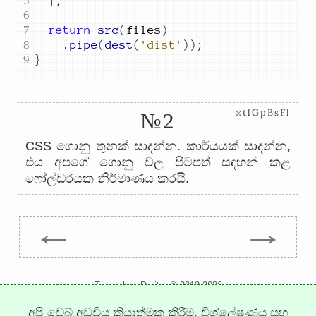
]
;
return
src
(
files
)
.
pipe
(
dest
(
'dist'
))
;
}
⊗tlGpBsFl
№2
CSS ගොනු තුනක් සාදන්න. කාර්යයක් සාදන්න,
එය අපගේ ගොනු වල පිටපත් සඳහන් කළ
ෆෝල්ඩරයක නිර්මාණය කරයි.
←
→
Trepachev Dmitry © 2012-2026
t.me/trepachev_dmitry
අපි වෙබ් අඩවිය ක්‍රියාත්මක කිරීම, විශ්ලේෂණය සහ