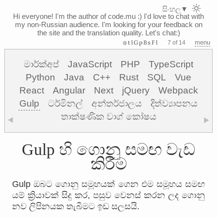
සිංහල
▼
Hi everyone! I'm the author of code.mu :)
I'd love to chat with
my non-Russian audience. I'm looking for your feedback on
the site and the translation quality. Let's chat:)
⊗tlGpBsFl
menu
7 of 14
මාර්ක්අප්
JavaScript
PHP
TypeScript
Python
Java
C++
Rust
SQL
Vue
React
Angular
Next
jQuery
Webpack
Gulp
ටර්මිනල්
අන්තර්ජාලය
දිත්ව්‍යාපනය
තාක්ෂණික වාග් කෝෂය
◀
▶
Gulp හි ගොනු සමඟ වැඩ
කිරීම
Gulp ඔබට ගොනු සමූහයක් ගෙන එම සමූහය සමඟ
යම් ක්‍රියාවක් සිදු කර, පසුව වෙනස් කරන ලද ගොනු
නව ලිපිනයක තැබීමට ඉඩ සලසයි.