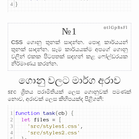
}
⊗tlGpBsFl
№1
CSS ගොනු තුනක් සාදන්න. පොදු කාර්යයන්
තුනක් සාදන්න. සෑම කාර්යයක්ම අපගේ ගොනු
වලින් එකක පිටපතක් සඳහන් කළ ෆෝල්ඩරයක
නිර්මාණය කරන්න.
ගොනු වලට මාර්ග අරාව
src
ශ්‍රිතය පරාමිතියක් ලෙස ගොනුවක් පමණක්
නොව, අරාවක් ලෙස කිහිපයක්ද පිළිගනී:
function
task
(
cb
)
{
let
files
=
[
'src/styles1.css'
,
'src/styles2.css'