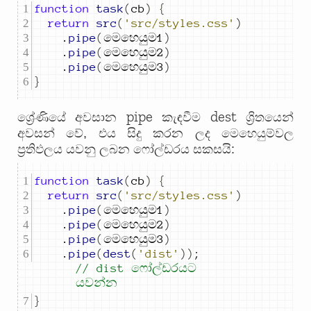
function
task
(
cb
)
{
return
src
(
'src/styles.css'
)
.
pipe
(
මෙහෙයුම
1
)
.
pipe
(
මෙහෙයුම
2
)
.
pipe
(
මෙහෙයුම
3
)
}
pipe
dest
ශ්‍රේණියේ අවසාන
කැඳවීම
ශ්‍රිතයෙන්
අවසන් වේ, එය සිදු කරන ලද මෙහෙයුම්වල
ප්‍රතිඵලය යවනු ලබන ෆෝල්ඩරය සකසයි:
function
task
(
cb
)
{
return
src
(
'src/styles.css'
)
.
pipe
(
මෙහෙයුම
1
)
.
pipe
(
මෙහෙයුම
2
)
.
pipe
(
මෙහෙයුම
3
)
.
pipe
(
dest
(
'dist'
))
;
// dist ෆෝල්ඩරයට 
යවන්න
}