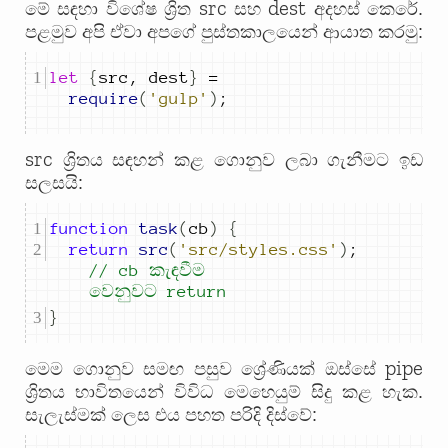
src
dest
මේ සඳහා විශේෂ ශ්‍රිත
සහ
අදහස් කෙරේ.
පළමුව අපි ඒවා අපගේ පුස්තකාලයෙන් ආයාත කරමු:
let
{
src
,
dest
}
=
require
(
'gulp'
)
;
src
ශ්‍රිතය සඳහන් කළ ගොනුව ලබා ගැනීමට ඉඩ
සලසයි:
function
task
(
cb
)
{
return
src
(
'src/styles.css'
)
;
// cb කැඳවීම 
වෙනුවට return
}
pipe
මෙම ගොනුව සමඟ පසුව ශ්‍රේණියක් ඔස්සේ
ශ්‍රිතය භාවිතයෙන් විවිධ මෙහෙයුම් සිදු කළ හැක.
සැලැස්මක් ලෙස එය පහත පරිදි දිස්වේ: