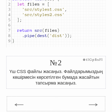
let
files
=
[
'src/styles1.css'
,
'src/styles2.css'
]
;
return
src
(
files
)
.
pipe
(
dest
(
'dist'
))
;
}
⊗tlGpBsFl
№2
Үш CSS файлы жасаңыз. Файлдарымыздың
көшірмесін көрсетілген бумада жасайтын
тапсырма жасаңыз.
←
→