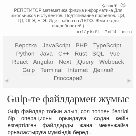
Қазақ
▼
РЕПЕТИТОР математика физика информатика
Для
школьников и студентов. Подтягивание пробелов. ЦЭ,
ЦТ, ОГЭ, ЕГЭ.
Идет набор на
ЛЕТО
. Жмите для
подробностей:)
⊗tlGpBsFl
menu
7 of 14
Верстка
JavaScript
PHP
TypeScript
Python
Java
C++
Rust
SQL
Vue
React
Angular
Next
jQuery
Webpack
Gulp
Terminal
Internet
Деплой
Глоссарий
◀
▶
Gulp-те файлдармен жұмыс
Gulp файлдар тобын алып, сол топпен белгілі
бір операцияны орындауға, содан кейін
өзгертілген файлдарды жаңа мекенжайға
орналастыруға мүмкіндік береді.