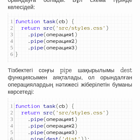
орындауға болады. Бұл схема түрінде
келесідей:
function
task
(
cb
)
{
return
src
(
'src/styles.css'
)
.
pipe
(
операция
1
)
.
pipe
(
операция
2
)
.
pipe
(
операция
3
)
}
pipe
dest
Тізбектегі соңғы
шақырылымы
функциясымен аяқталады, ол орындалған
операциялардың нәтижесі жіберілетін буманы
көрсетеді:
function
task
(
cb
)
{
return
src
(
'src/styles.css'
)
.
pipe
(
операция
1
)
.
pipe
(
операция
2
)
.
pipe
(
операция
3
)
.
pipe
(
dest
(
'dist'
))
;