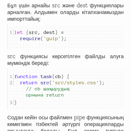
src
dest
Бұл үшін арнайы
және
функциялары
арналған. Алдымен оларды кітапханамыздан
импорттайық:
let
{
src
,
dest
}
=
require
(
'gulp'
)
;
src
функциясы көрсетілген файлды алуға
мүмкіндік береді:
function
task
(
cb
)
{
return
src
(
'src/styles.css'
)
;
// cb шақырудың 
орнына return
}
pipe
Содан кейін осы файлмен
функциясының
көмегімен тізбектей әртүрлі операцияларды