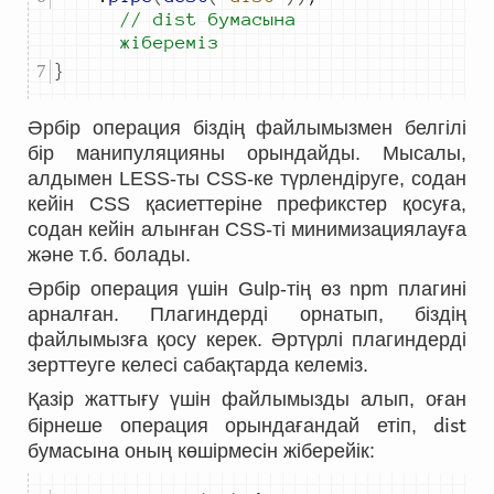
// dist бумасына 
жібереміз
}
Әрбір операция біздің файлымызмен белгілі
бір манипуляцияны орындайды. Мысалы,
алдымен LESS-ты CSS-ке түрлендіруге, содан
кейін CSS қасиеттеріне префикстер қосуға,
содан кейін алынған CSS-ті минимизациялауға
және т.б. болады.
Әрбір операция үшін Gulp-тің өз npm плагині
арналған. Плагиндерді орнатып, біздің
файлымызға қосу керек. Әртүрлі плагиндерді
зерттеуге келесі сабақтарда келеміз.
Қазір жаттығу үшін файлымызды алып, оған
dist
бірнеше операция орындағандай етіп,
бумасына оның көшірмесін жіберейік: