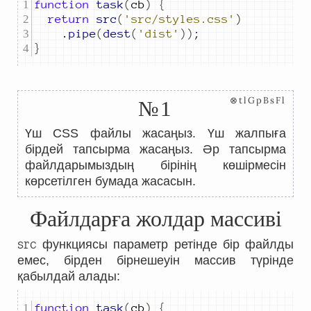
function
task
(
cb
)
{
return
src
(
'src/styles.css'
)
.
pipe
(
dest
(
'dist'
))
;
}
⊗tlGpBsFl
№1
Үш CSS файлы жасаңыз. Үш жалпыға
бірдей тапсырма жасаңыз. Әр тапсырма
файлдарымыздың бірінің көшірмесін
көрсетілген бумада жасасын.
Файлдарға жолдар массиві
src
функциясы параметр ретінде бір файлды
емес, бірден бірнешеуін массив түрінде
қабылдай алады:
function
task
(
cb
)
{