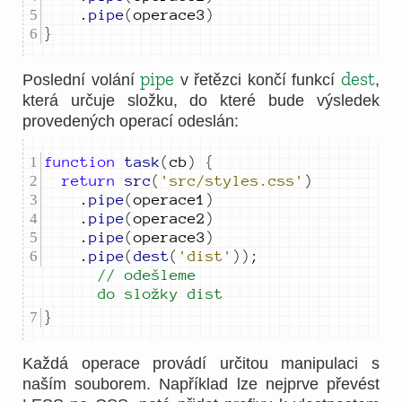
.
pipe
(
operace3
)
}
pipe
dest
Poslední volání
v řetězci končí funkcí
,
která určuje složku, do které bude výsledek
provedených operací odeslán:
function
task
(
cb
)
{
return
src
(
'src/styles.css'
)
.
pipe
(
operace1
)
.
pipe
(
operace2
)
.
pipe
(
operace3
)
.
pipe
(
dest
(
'dist'
))
;
// odešleme 
do složky dist
}
Každá operace provádí určitou manipulaci s
naším souborem. Například lze nejprve převést