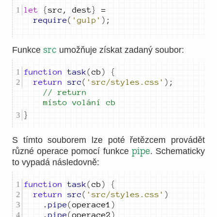
let
{
src
,
dest
}
=
require
(
'gulp'
)
;
src
Funkce
umožňuje získat zadaný soubor:
function
task
(
cb
)
{
return
src
(
'src/styles.css'
)
;
// return 
místo volání cb
}
S tímto souborem lze poté řetězcem provádět
pipe
různé operace pomocí funkce
. Schematicky
to vypadá následovně:
function
task
(
cb
)
{
return
src
(
'src/styles.css'
)
.
pipe
(
operace1
)
.
pipe
(
operace2
)