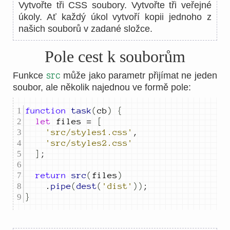
Vytvořte tři CSS soubory. Vytvořte tři veřejné
úkoly. Ať každý úkol vytvoří kopii jednoho z
našich souborů v zadané složce.
Pole cest k souborům
src
Funkce
může jako parametr přijímat ne jeden
soubor, ale několik najednou ve formě pole:
function
task
(
cb
)
{
let
files
=
[
'src/styles1.css'
,
'src/styles2.css'
]
;
return
src
(
files
)
.
pipe
(
dest
(
'dist'
))
;
}