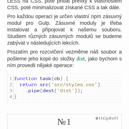
LESS na CSS, poté přidat prefixy k vlastnostem
CSS, poté minimalizovat získané CSS a tak dále.
Pro každou operaci je určen vlastní npm zásuvný
modul pro Gulp. Zásuvné moduly je třeba
instalovat a připojovat k našemu souboru.
Studiem různých zásuvných modulů se budeme
zabývat v následujících lekcích.
Prozatím pro rozcvičení vezměme náš soubor a
dist
pošleme jeho kopii do složky
, jako bychom s
ním provedli nějaké operace:
function
task
(
cb
)
{
return
src
(
'src/styles.css'
)
.
pipe
(
dest
(
'dist'
))
;
}
⊗tlGpBsFl
№1