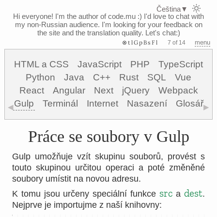
Čeština
▼
Hi everyone! I'm the author of code.mu :)
I'd love to chat with
my non-Russian audience. I'm looking for your feedback on
the site and the translation quality. Let's chat:)
⊗tlGpBsFl
menu
7 of 14
HTML a CSS
JavaScript
PHP
TypeScript
Python
Java
C++
Rust
SQL
Vue
React
Angular
Next
jQuery
Webpack
Gulp
Terminál
Internet
Nasazení
Glosář
◀
▶
Práce se soubory v Gulp
Gulp umožňuje vzít skupinu souborů, provést s
touto skupinou určitou operaci a poté změněné
soubory umístit na novou adresu.
src
dest
K tomu jsou určeny speciální funkce
a
.
Nejprve je importujme z naší knihovny: