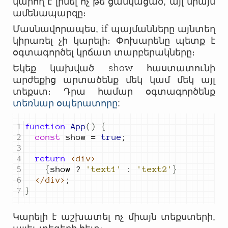
կարող է լինել ոչ թե ցանկացած, այլ միայն
ամենապարզը։
if
Մասնավորապես,
պայմանները այնտեղ
կիրառել չի կարելի։ Փոխարենը պետք է
օգտագործել կրճատ տարբերակները։
show
Եկեք կախված
հաստատունի
արժեքից արտածենք մեկ կամ մեկ այլ
տեքստ։ Դրա համար օգտագործենք
տեռնար օպերատորը
:
function
App
()
{
const
show
=
true
;
return
<div>
{
show
?
'text1'
:
'text2'
}
</div>
;
}
Կարելի է աշխատել ոչ միայն տեքստերի,