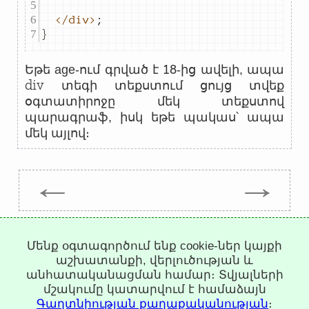
</div>
;
}
18
Եթե age-ում գրված է
-ից ավելի, ապա
div
տեգի տեքստում ցույց տվեք
օգտատիրոջը մեկ տեքստով
պարագրաֆ, իսկ եթե պակաս՝ ապա
մեկ այլով։
←
→
Trepachev Dmitry © 2012-2026
Մենք օգտագործում ենք cookie-ներ կայքի
t.me/trepachev_dmitry
աշխատանքի, վերլուծության և
Գաղտնիության քաղաքականություն
Կարգավորել
անհատականացման համար։ Տվյալների
cookies-ները
մշակումը կատարվում է համաձայն
Գաղտնիության քաղաքականության
։