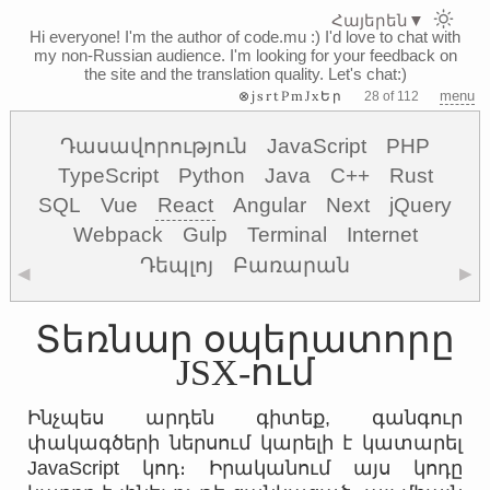
Հայերեն
▼
Hi everyone! I'm the author of code.mu :)
I'd love to chat with
my non-Russian audience. I'm looking for your feedback on
the site and the translation quality. Let's chat:)
⊗jsrtPmJxԵր
menu
28 of 112
Դասավորություն
JavaScript
PHP
TypeScript
Python
Java
C++
Rust
SQL
Vue
React
Angular
Next
jQuery
Webpack
Gulp
Terminal
Internet
Դեպլոյ
Բառարան
◀
▶
Տեռնար օպերատորը
JSX-ում
Ինչպես արդեն գիտեք, գանգուր
փակագծերի ներսում կարելի է կատարել
JavaScript կոդ։ Իրականում այս կոդը