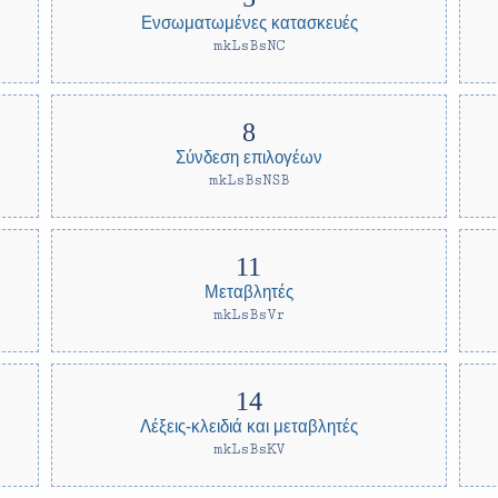
Ενσωματωμένες κατασκευές
mkLsBsNC
Σύνδεση επιλογέων
mkLsBsNSB
Μεταβλητές
mkLsBsVr
Λέξεις-κλειδιά και μεταβλητές
mkLsBsKV