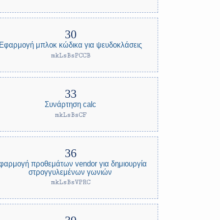
Εφαρμογή μπλοκ κώδικα για ψευδοκλάσεις
mkLsBsPCCB
Συνάρτηση calc
mkLsBsCF
φαρμογή προθεμάτων vendor για δημιουργία
στρογγυλεμένων γωνιών
mkLsBsVPRC