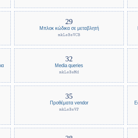
Μπλοκ κώδικα σε μεταβλητή
mkLsBsVCB
ια
Media queries
mkLsBsMd
Ε
Προθέματα vendor
mkLsBsVP