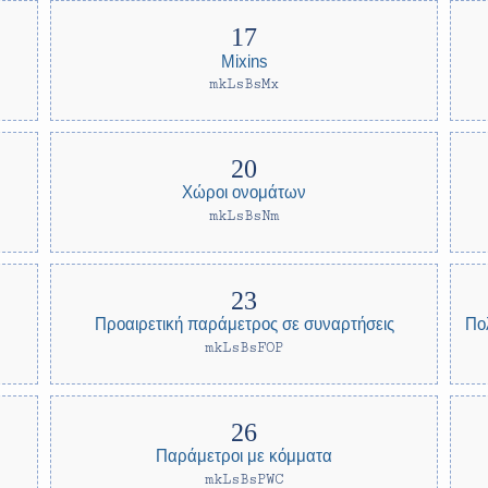
Mixins
mkLsBsMx
Χώροι ονομάτων
mkLsBsNm
Προαιρετική παράμετρος σε συναρτήσεις
Πο
mkLsBsFOP
Παράμετροι με κόμματα
mkLsBsPWC