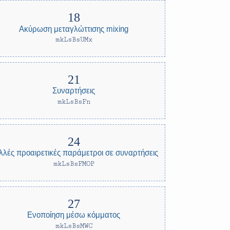
Ακύρωση μεταγλώττισης mixing
mkLsBsUMx
Συναρτήσεις
mkLsBsFn
λλές προαιρετικές παράμετροι σε συναρτήσεις
mkLsBsFMOP
Ενοποίηση μέσω κόμματος
mkLsBsMWC