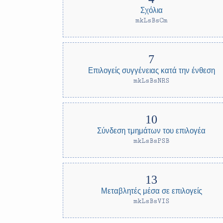
Σχόλια
mkLsBsCm
Επιλογείς συγγένειας κατά την ένθεση
mkLsBsNRS
Σύνδεση τμημάτων του επιλογέα
mkLsBsPSB
Μεταβλητές μέσα σε επιλογείς
mkLsBsVIS