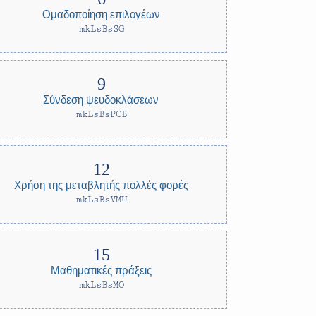
Ομαδοποίηση επιλογέων
mkLsBsSG
Σύνδεση ψευδοκλάσεων
mkLsBsPCB
Χρήση της μεταβλητής πολλές φορές
mkLsBsVMU
Μαθηματικές πράξεις
mkLsBsMO