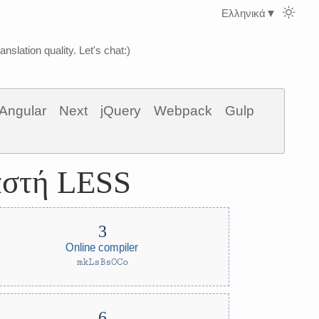
Ελληνικά
▼
nslation quality. Let's chat:)
Angular
Next
jQuery
Webpack
Gulp
γαστή LESS
Online compiler
mkLsBsOCo