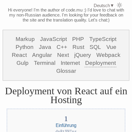
Deutsch
▼
Hi everyone! I'm the author of code.mu :)
I'd love to chat with
my non-Russian audience. I'm looking for your feedback on
the site and the translation quality. Let's chat:)
Markup
JavaScript
PHP
TypeScript
Python
Java
C++
Rust
SQL
Vue
React
Angular
Next
jQuery
Webpack
Gulp
Terminal
Internet
Deployment
Glossar
Deployment von React auf ein
Hosting
Einführung
dpRtVHInr