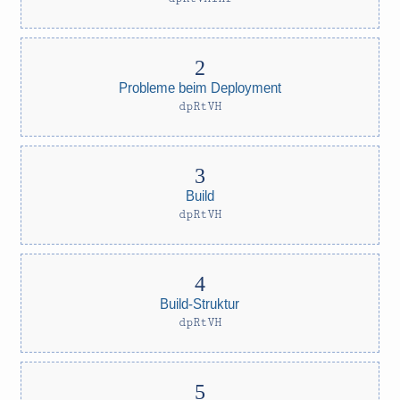
Probleme beim Deployment
dpRtVH
Build
dpRtVH
Build-Struktur
dpRtVH