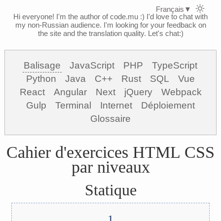
Français
▼
Hi everyone! I'm the author of code.mu :)
I'd love to chat with
my non-Russian audience. I'm looking for your feedback on
the site and the translation quality. Let's chat:)
Balisage
JavaScript
PHP
TypeScript
Python
Java
C++
Rust
SQL
Vue
React
Angular
Next
jQuery
Webpack
Gulp
Terminal
Internet
Déploiement
Glossaire
Cahier d'exercices HTML CSS
par niveaux
Statique