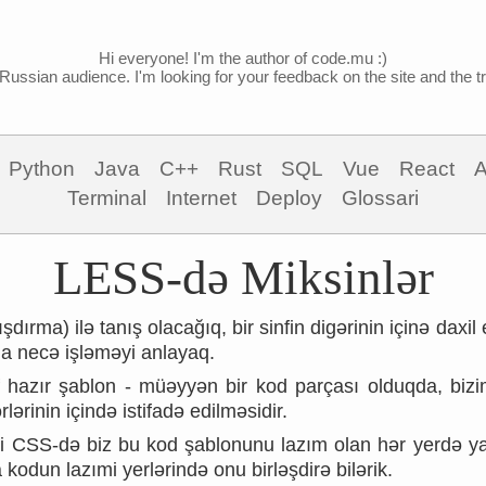
Hi everyone! I'm the author of code.mu :)
Russian audience. I'm looking for your feedback on the site and the tra
Python
Java
C++
Rust
SQL
Vue
React
A
Terminal
Internet
Deploy
Glossari
LESS-də Miksinlər
şdırma) ilə tanış olacağıq, bir sinfin digərinin içinə daxi
a necə işləməyi anlayaq.
 hazır şablon - müəyyən bir kod parçası olduqda, bizi
ərlərinin içində istifadə edilməsidir.
əvi CSS-də biz bu kod şablonunu lazım olan hər yerdə 
kodun lazımi yerlərində onu birləşdirə bilərik.