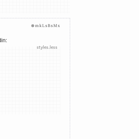
⊗mkLsBsMx
in: