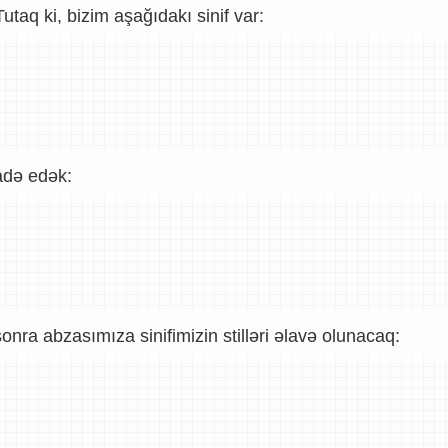
taq ki, bizim aşağıdakı sinif var:
fadə edək:
nra abzasımıza sinifimizin stilləri əlavə olunacaq: