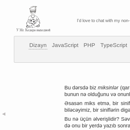
I'd love to chat with my non-
Dizayn
JavaScript
PHP
TypeScript
Bu dərsdə biz
miksinlər
(qarı
bunun nə olduğunu və onunl
Əsasən miks etmə, bir sinif
biləcəyimiz, bir siniflərin dig
◀
Bu nə üçün əlverişlidir? S
də onu bir yerdə yazıb sonra 