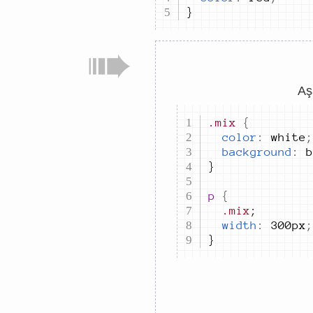
}
Aş
.mix
{
color
:
white
;
background
:
b
p 
{
.mix
width
:
300px
;
}