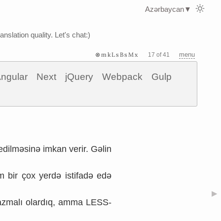
Azərbaycan
▼
nslation quality. Let's chat:)
⊗mkLsBsMx
menu
17 of 41
ngular
Next
jQuery
Webpack
Gulp
l edilməsinə imkan verir. Gəlin
m bir çox yerdə istifadə edə
▶
yazmalı olardıq, amma LESS-