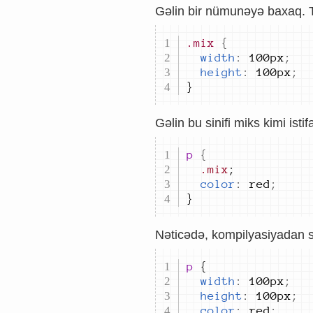
Gəlin bir nümunəyə baxaq. Tu
.mix
{
width
:
100px
;
height
:
100px
;
}
Gəlin bu sinifi miks kimi isti
p 
{
.mix
color
:
red
;
}
Nəticədə, kompilyasiyadan so
p 
width
:
100px
;
height
:
100px
;
color
:
red
;