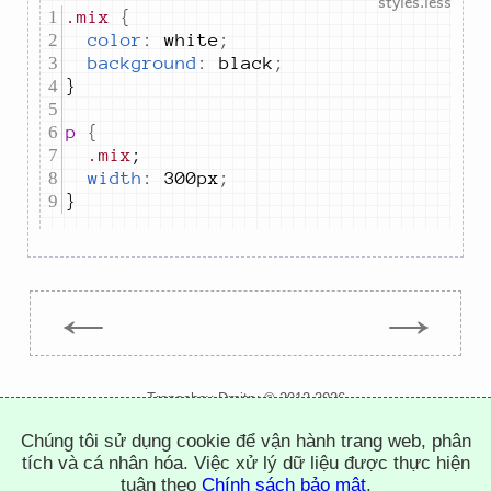
.mix
{
color
:
white
;
background
:
black
;
p 
{
.mix
width
:
300px
;
}
←
→
Trepachev Dmitry © 2012-2026
t.me/trepachev_dmitry
Chúng tôi sử dụng cookie để vận hành trang web, phân
chính sách bảo mật
thiết lập cookies
tích và cá nhân hóa. Việc xử lý dữ liệu được thực hiện
tuân theo
Chính sách bảo mật
.