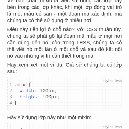
Về bản chất, mixin là việc sử dụng các lớp này
bên trong các lớp khác, khi một lớp đóng vai trò
là một mẫu có sẵn - một đoạn mã xác định, mà
chúng ta có thể sử dụng ở nhiều nơi.
Điều này tiện lợi ở chỗ nào? Với CSS thuần túy,
chúng ta sẽ phải gõ lại đoạn mã mẫu ở mọi nơi
cần dùng đến nó, còn trong LESS, chúng ta có
thể viết nó một lần ở một chỗ và sau đó kết nối
nó vào những vị trí cần thiết trong mã.
Hãy xem xét một ví dụ. Giả sử chúng ta có lớp
sau:
.mix
{
width
:
100px
;
height
:
100px
;
}
Hãy sử dụng lớp này như một mixin: