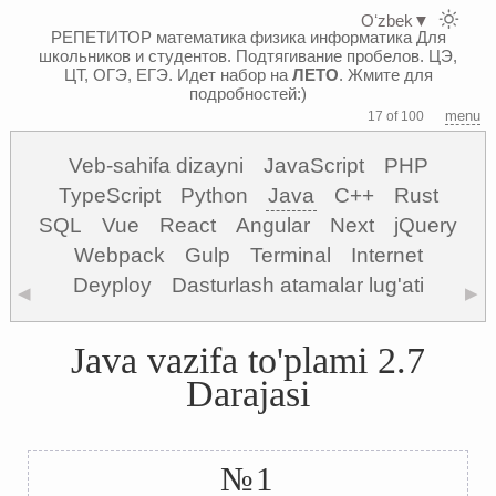
Oʻzbek
▼
РЕПЕТИТОР математика физика информатика
Для
школьников и студентов. Подтягивание пробелов. ЦЭ,
ЦТ, ОГЭ, ЕГЭ.
Идет набор на
ЛЕТО
. Жмите для
подробностей:)
menu
17 of 100
Veb-sahifa dizayni
JavaScript
PHP
TypeScript
Python
Java
C++
Rust
SQL
Vue
React
Angular
Next
jQuery
Webpack
Gulp
Terminal
Internet
Deyploy
Dasturlash atamalar lug'ati
◀
▶
Java vazifa to'plami 2.7
Darajasi
№1