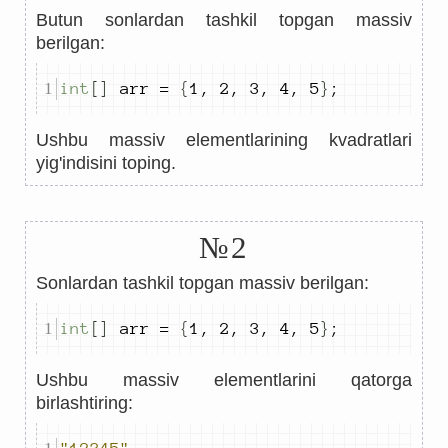
Butun sonlardan tashkil topgan massiv
berilgan:
int
[]
 arr 
=
{
1
,
2
,
3
,
4
,
5
}
;
Ushbu massiv elementlarining kvadratlari
yig'indisini toping.
№2
Sonlardan tashkil topgan massiv berilgan:
int
[]
 arr 
=
{
1
,
2
,
3
,
4
,
5
}
;
Ushbu massiv elementlarini qatorga
birlashtiring: