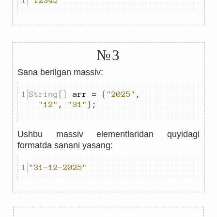
"12345"
№3
Sana berilgan massiv:
String
[]
 arr 
=
{
"2025"
,
"12"
,
"31"
}
;
Ushbu massiv elementlaridan quyidagi
formatda sanani yasang:
"31-12-2025"