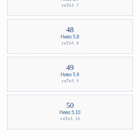
rsTs5.7
Ниво 5.8
rsTs5.8
Ниво 5.9
rsTs5.9
Ниво 5.10
rsTs5.10