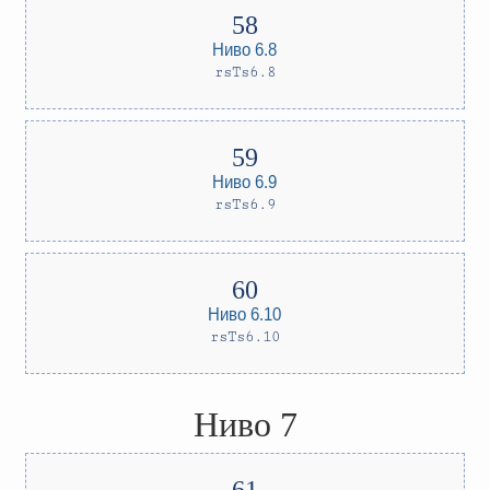
Ниво 6.8
rsTs6.8
Ниво 6.9
rsTs6.9
Ниво 6.10
rsTs6.10
Ниво 7