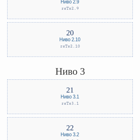
Ниво 2.9
rsTs2.9
Ниво 2.10
rsTs2.10
Ниво 3
Ниво 3.1
rsTs3.1
Ниво 3.2