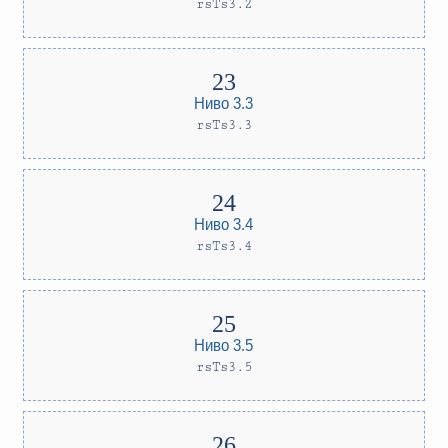
rsTs3.2
Ниво 3.3
rsTs3.3
Ниво 3.4
rsTs3.4
Ниво 3.5
rsTs3.5