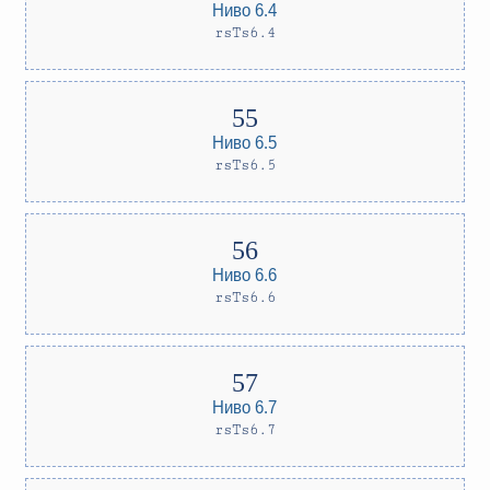
Ниво 6.4
rsTs6.4
Ниво 6.5
rsTs6.5
Ниво 6.6
rsTs6.6
Ниво 6.7
rsTs6.7