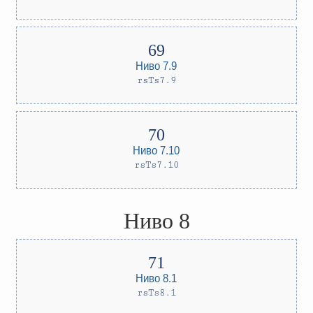
Ниво 7.9
rsTs7.9
Ниво 7.10
rsTs7.10
Ниво 8
Ниво 8.1
rsTs8.1