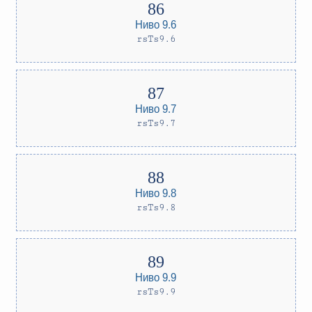
Ниво 9.6
rsTs9.6
Ниво 9.7
rsTs9.7
Ниво 9.8
rsTs9.8
Ниво 9.9
rsTs9.9