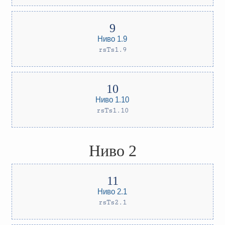
Ниво 1.9
rsTs1.9
Ниво 1.10
rsTs1.10
Ниво 2
Ниво 2.1
rsTs2.1