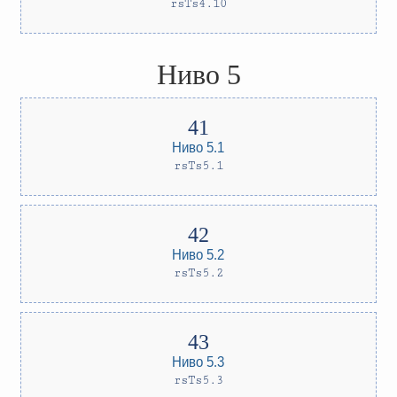
rsTs4.10
Ниво 5
Ниво 5.1
rsTs5.1
Ниво 5.2
rsTs5.2
Ниво 5.3
rsTs5.3