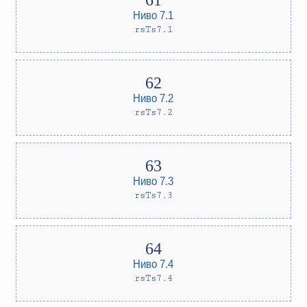
Ниво 7.1
rsTs7.1
Ниво 7.2
rsTs7.2
Ниво 7.3
rsTs7.3
Ниво 7.4
rsTs7.4