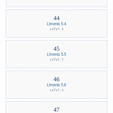
Līmenis 5.4
rsTs5.4
Līmenis 5.5
rsTs5.5
Līmenis 5.6
rsTs5.6