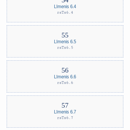
Līmenis 6.4
rsTs6.4
Līmenis 6.5
rsTs6.5
Līmenis 6.6
rsTs6.6
Līmenis 6.7
rsTs6.7