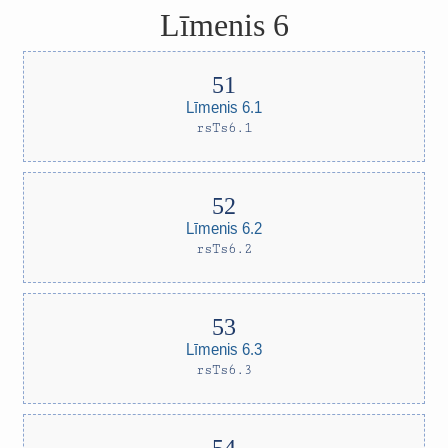
Līmenis 6
Līmenis 6.1
rsTs6.1
Līmenis 6.2
rsTs6.2
Līmenis 6.3
rsTs6.3