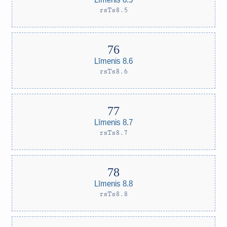
rsTs8.5
Līmenis 8.6
rsTs8.6
Līmenis 8.7
rsTs8.7
Līmenis 8.8
rsTs8.8