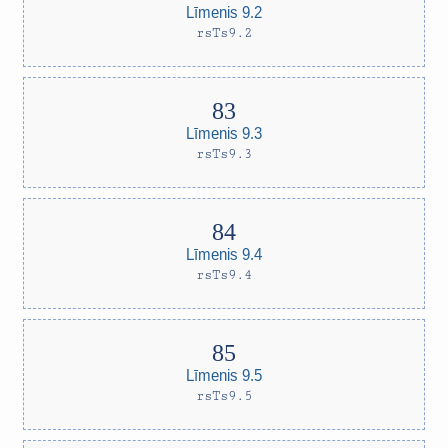
Līmenis 9.2
rsTs9.2
Līmenis 9.3
rsTs9.3
Līmenis 9.4
rsTs9.4
Līmenis 9.5
rsTs9.5