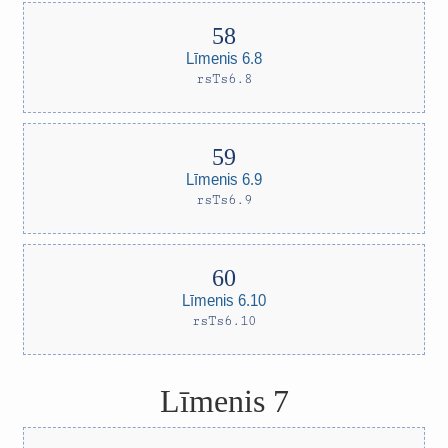
Līmenis 6.8
rsTs6.8
Līmenis 6.9
rsTs6.9
Līmenis 6.10
rsTs6.10
Līmenis 7