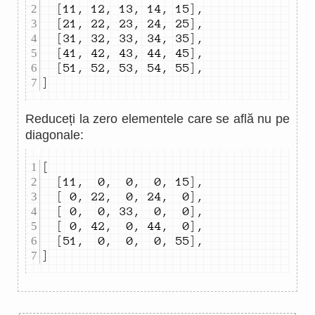
[
11
,
12
,
13
,
14
,
15
]
,
[
21
,
22
,
23
,
24
,
25
]
,
[
31
,
32
,
33
,
34
,
35
]
,
[
41
,
42
,
43
,
44
,
45
]
,
[
51
,
52
,
53
,
54
,
55
]
,
]
Reduceți la zero elementele care se află nu pe
diagonale:
[
[
11
,
0
,
0
,
0
,
15
]
,
[
0
,
22
,
0
,
24
,
0
]
,
[
0
,
0
,
33
,
0
,
0
]
,
[
0
,
42
,
0
,
44
,
0
]
,
[
51
,
0
,
0
,
0
,
55
]
,
]