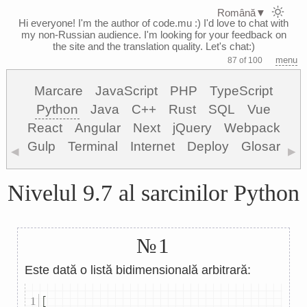
Română
▼
Hi everyone! I'm the author of code.mu :)
I'd love to chat with
my non-Russian audience. I'm looking for your feedback on
the site and the translation quality. Let's chat:)
menu
87 of 100
Marcare
JavaScript
PHP
TypeScript
Python
Java
C++
Rust
SQL
Vue
React
Angular
Next
jQuery
Webpack
Gulp
Terminal
Internet
Deploy
Glosar
◀
▶
Nivelul 9.7 al sarcinilor Python
№1
Este dată o listă bidimensională arbitrară:
[