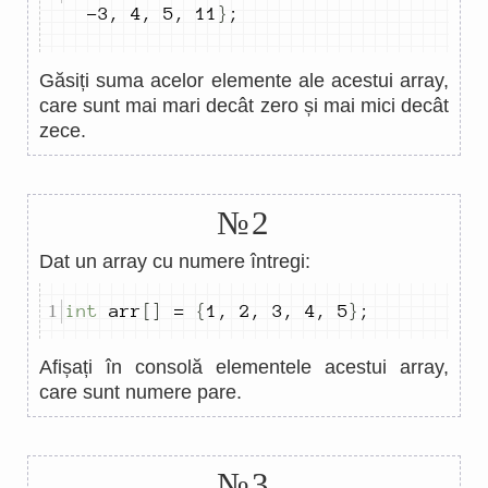
-
3
,
4
,
5
,
11
}
;
Găsiți suma acelor elemente ale acestui array,
care sunt mai mari decât zero și mai mici decât
zece.
№2
Dat un array cu numere întregi:
int
 arr
[]
=
{
1
,
2
,
3
,
4
,
5
}
;
Afișați în consolă elementele acestui array,
care sunt numere pare.
№3