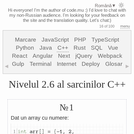
Română
▼
Hi everyone! I'm the author of code.mu :)
I'd love to chat with
my non-Russian audience. I'm looking for your feedback on
the site and the translation quality. Let's chat:)
menu
16 of 100
Marcare
JavaScript
PHP
TypeScript
Python
Java
C++
Rust
SQL
Vue
React
Angular
Next
jQuery
Webpack
Gulp
Terminal
Internet
Deploy
Glosar
◀
▶
Nivelul 2.6 al sarcinilor C++
№1
Dat un array cu numere:
int
 arr
[]
=
{
-
1
,
2
,