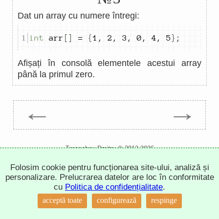
Dat un array cu numere întregi:
int
 arr
[]
=
{
1
,
2
,
3
,
0
,
4
,
5
}
;
Afișați în consolă elementele acestui array
până la primul zero.
←
→
Trepachev Dmitry © 2012-2026
t.me/trepachev_dmitry
Folosim cookie pentru funcționarea site-ului, analiză și
politica de confidențialitate
configurează cookie-urile
personalizare. Prelucrarea datelor are loc în conformitate
cu
Politica de confidențialitate
.
↑
acceptă toate
configurează
respinge