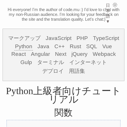
日
Hi everyone! I'm the author of code.mu :)
I'd love to chat with
本
my non-Russian audience. I'm looking for your feedback on
語
the site and the translation quality. Let's chat:)
▼
マークアップ
JavaScript
PHP
TypeScript
Python
Java
C++
Rust
SQL
Vue
React
Angular
Next
jQuery
Webpack
Gulp
ターミナル
インターネット
デプロイ
用語集
Python上級者向けチュート
リアル
関数