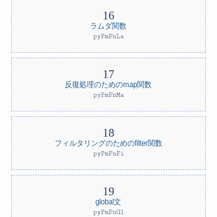
ラムダ関数
pyPmFnLa
反復処理のためのmap関数
pyPmFnMa
フィルタリングのためのfilter関数
pyPmFnFi
global文
pyPmFnGl