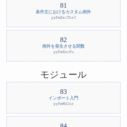
条件文におけるカスタム例外
pyPmExcThrC
例外を発生させる関数
pyPmExcFu
モジュール
インポート入門
pyPmMdInr