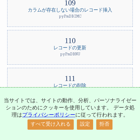
カラムが存在しない場合のレコード挿入
pyPmDBIMC
レコードの更新
pyPmDBNU
レコードの削除
pyPmDBNR
当サイトでは、サイトの動作、分析、パーソナライゼー
ションのためにクッキーを使用しています。 データ処
理は
プライバシーポリシー
に従って行われます。
フィールドのリネーム
すべて受け入れる
設定
拒否
↑
pyPmDBFR