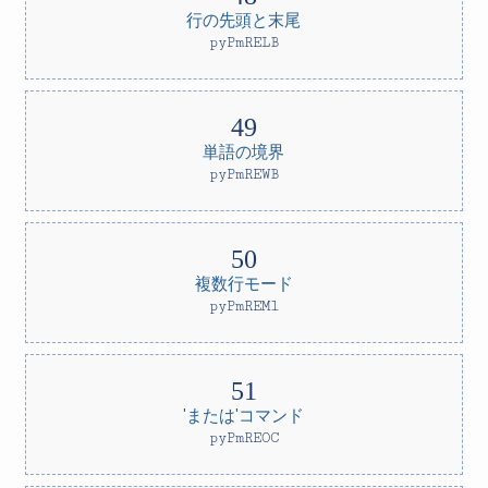
行の先頭と末尾
pyPmRELB
単語の境界
pyPmREWB
複数行モード
pyPmREMl
'または'コマンド
pyPmREOC