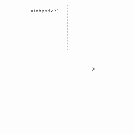
⊗inhpAdvRf
→