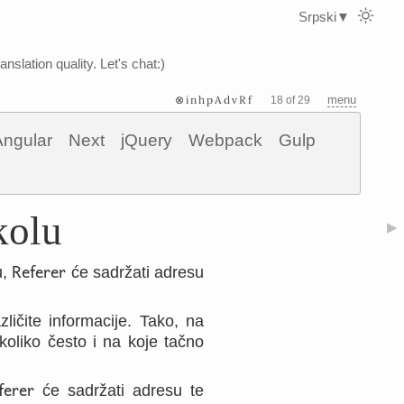
Srpski
▼
nslation quality. Let's chat:)
⊗inhpAdvRf
menu
18 of 29
Angular
Next
jQuery
Webpack
Gulp
kolu
▶
Referer
u,
će sadržati adresu
zličite informacije. Tako, na
koliko često i na koje tačno
ferer
će sadržati adresu te