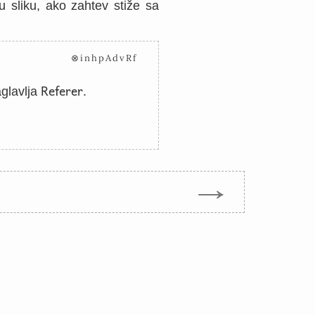
u sliku, ako zahtev stiže sa
⊗inhpAdvRf
Referer
aglavlja
.
→