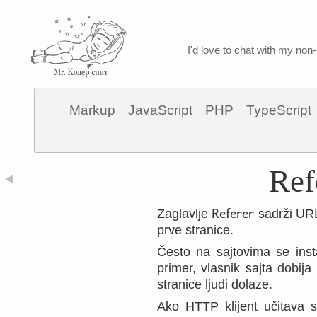
I'd love to chat with my non-
Markup
JavaScript
PHP
TypeScript
Ref
◀
Referer
Zaglavlje
sadrži URL
prve stranice.
Često na sajtovima se insta
primer, vlasnik sajta dobij
stranice ljudi dolaze.
Ako HTTP klijent učitava s