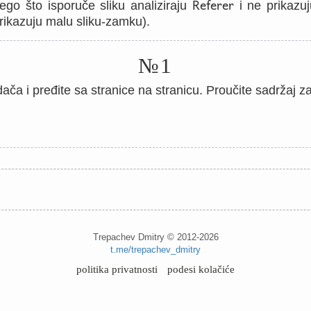
Referer
nego što isporuče sliku analiziraju
i ne prikazuj
prikazuju malu sliku-zamku).
№1
ača i pređite sa stranice na stranicu. Proučite sadržaj z
Trepachev Dmitry © 2012-2026
t.me/trepachev_dmitry
politika privatnosti
podesi kolačiće