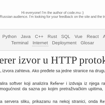
Hi everyone! I'm the author of code.mu :)
Russian audience. I'm looking for your feedback on the site and the tra
Python
Java
C++
Rust
SQL
Vue
React
Terminal
Internet
Deployment
Glosar
erer izvor u HTTP proto
 izvora zahteva. Ako pređete sa jedne stranice na drug
Referer
lira softver koji analizira
i izdvaja iz njega ra
a mogućnost da sazna po kojim pretraživačkim upitima, 
Re
a servera sliku, prikazanu na nekoj stranici, onda