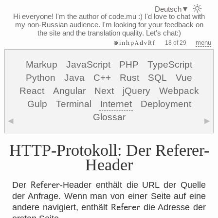
Deutsch
▼
Hi everyone! I'm the author of code.mu :)
I'd love to chat with
my non-Russian audience. I'm looking for your feedback on
the site and the translation quality. Let's chat:)
⊗inhpAdvRf
menu
18 of 29
Markup
JavaScript
PHP
TypeScript
Python
Java
C++
Rust
SQL
Vue
React
Angular
Next
jQuery
Webpack
Gulp
Terminal
Internet
Deployment
Glossar
◀
▶
HTTP-Protokoll: Der Referer-
Header
Referer
Der
-Header enthält die URL der Quelle
der Anfrage. Wenn man von einer Seite auf eine
Referer
andere navigiert, enthält
die Adresse der