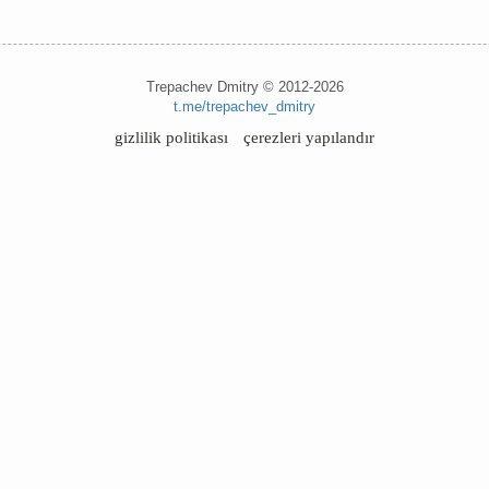
Trepachev Dmitry © 2012-2026
t.me/trepachev_dmitry
gizlilik politikası
çerezleri yapılandır