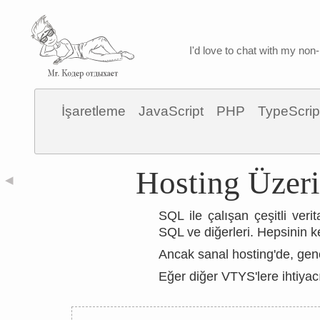
I'd love to chat with my non-
İşaretleme
JavaScript
PHP
TypeScrip
Hosting Üzeri
◀
SQL ile çalışan çeşitli ve
SQL ve diğerleri. Hepsinin ken
Ancak sanal hosting'de, gene
Eğer diğer VTYS'lere ihtiyac