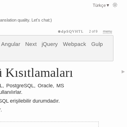
Türkçe
▼
nslation quality. Let's chat:)
⊗dpSQVHTL
menu
2 of 9
Angular
Next
jQuery
Webpack
Gulp
 Kısıtlamaları
▶
SQL, PostgreSQL, Oracle, MS
lanılırlar.
QL erişilebilir durumdadır.
.