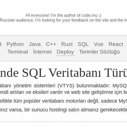
Hi everyone! I'm the author of code.mu :)
Russian audience. I'm looking for your feedback on the site and the tra
t
Python
Java
C++
Rust
SQL
Vue
React
Terminal
İnternet
Deploy
Terimler Sözlüğü
nde SQL Veritabanı Türü
ritabanı yönetim sistemleri (VTYS) bulunmaktadır: My
di artıları ve eksileri vardır ve web site geliştirme için kul
llikle tüm popüler veritabanı motorları değil, sadece MyS
ınız varsa, bir sunucu hostingi satın almanız gerekecektir