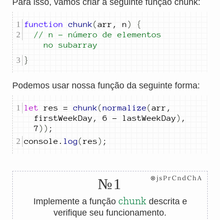
Para isso, vamos criar a seguinte função chunk:
function
chunk
(
arr
,
n
)
{
// n - número de elementos 
no subarray
}
Podemos usar nossa função da seguinte forma:
let
res
=
chunk
(
normalize
(
arr
,
firstWeekDay
,
6
-
lastWeekDay
)
,
7
))
;
console
.
log
(
res
)
;
⊗jsPrCndChA
№1
chunk
Implemente a função
descrita e
verifique seu funcionamento.