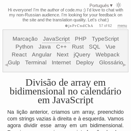
Português
▼
Hi everyone! I'm the author of code.mu :)
I'd love to chat with
my non-Russian audience. I'm looking for your feedback on
the site and the translation quality. Let's chat:)
⊗jsPrCndChA
menu
57 of 62
Marcação
JavaScript
PHP
TypeScript
Python
Java
C++
Rust
SQL
Vue
React
Angular
Next
jQuery
Webpack
Gulp
Terminal
Internet
Deploy
Glossário
◀
▶
Divisão de array em
bidimensional no calendário
em JavaScript
Na lição anterior, criamos um array, preenchido
com strings vazias à direita e à esquerda. Vamos
agora dividir esse array em um bidimensional.