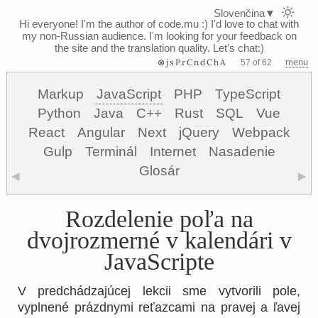
Slovenčina
▼
Hi everyone! I'm the author of code.mu :)
I'd love to chat with
my non-Russian audience. I'm looking for your feedback on
the site and the translation quality. Let's chat:)
⊗jsPrCndChA
menu
57 of 62
Markup
JavaScript
PHP
TypeScript
Python
Java
C++
Rust
SQL
Vue
React
Angular
Next
jQuery
Webpack
Gulp
Terminál
Internet
Nasadenie
Glosár
◀
▶
Rozdelenie poľa na
dvojrozmerné v kalendári v
JavaScripte
V predchádzajúcej lekcii sme vytvorili pole,
vyplnené prázdnymi reťazcami na pravej a ľavej