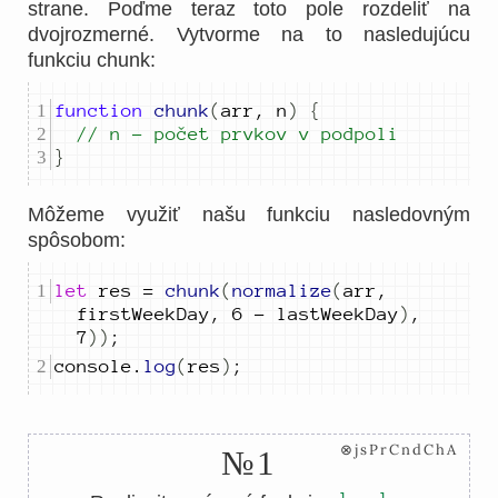
strane. Poďme teraz toto pole rozdeliť na
dvojrozmerné. Vytvorme na to nasledujúcu
funkciu chunk:
function
chunk
(
arr
,
n
)
{
// n - počet prvkov v podpoli
}
Môžeme využiť našu funkciu nasledovným
spôsobom:
let
res
=
chunk
(
normalize
(
arr
,
firstWeekDay
,
6
-
lastWeekDay
)
,
7
))
;
console
.
log
(
res
)
;
⊗jsPrCndChA
№1