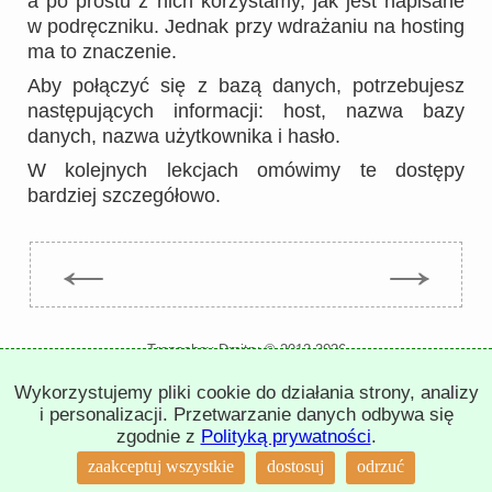
a po prostu z nich korzystamy, jak jest napisane
w podręczniku. Jednak przy wdrażaniu na hosting
ma to znaczenie.
Aby połączyć się z bazą danych, potrzebujesz
następujących informacji: host, nazwa bazy
danych, nazwa użytkownika i hasło.
W kolejnych lekcjach omówimy te dostępy
bardziej szczegółowo.
←
→
Trepachev Dmitry © 2012-2026
t.me/trepachev_dmitry
Wykorzystujemy pliki cookie do działania strony, analizy
polityka prywatności
ustawienia plików cookies
i personalizacji. Przetwarzanie danych odbywa się
zgodnie z
Polityką prywatności
.
↑
zaakceptuj wszystkie
dostosuj
odrzuć