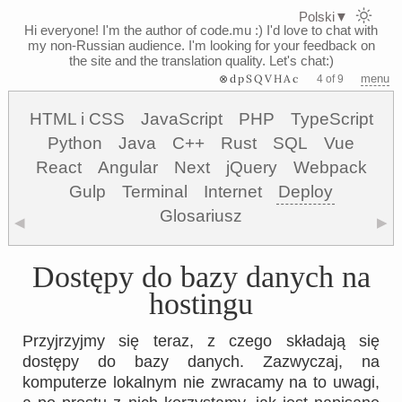
Polski
▼
Hi everyone! I'm the author of code.mu :)
I'd love to chat with
my non-Russian audience. I'm looking for your feedback on
the site and the translation quality. Let's chat:)
⊗dpSQVHAc
menu
4 of 9
HTML i CSS
JavaScript
PHP
TypeScript
Python
Java
C++
Rust
SQL
Vue
React
Angular
Next
jQuery
Webpack
Gulp
Terminal
Internet
Deploy
Glosariusz
◀
▶
Dostępy do bazy danych na
hostingu
Przyjrzyjmy się teraz, z czego składają się
dostępy do bazy danych. Zazwyczaj, na
komputerze lokalnym nie zwracamy na to uwagi,