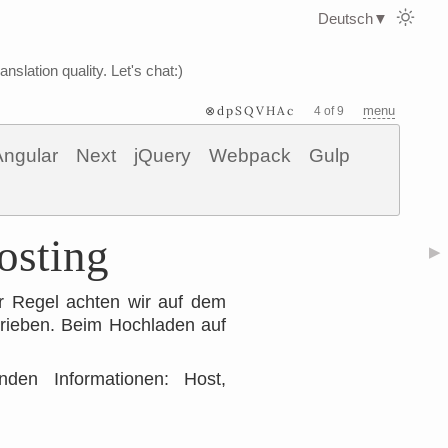
Deutsch
▼
nslation quality. Let's chat:)
⊗dpSQVHAc
menu
4 of 9
Angular
Next
jQuery
Webpack
Gulp
osting
▶
r Regel achten wir auf dem
hrieben. Beim Hochladen auf
den Informationen: Host,