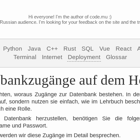
Hi everyone! I'm the author of code.mu :)
Russian audience. I'm looking for your feedback on the site and the tra
Python
Java
C++
Rust
SQL
Vue
React
Terminal
Internet
Deployment
Glossar
bankzugänge auf dem H
hten, woraus Zugänge zur Datenbank bestehen. In de
auf, sondern nutzen sie einfach, wie im Lehrbuch besc
ch eine Rolle.
Datenbank herzustellen, benötigen Sie die folgen
ame und Passwort.
 werden wir diese Zugänge im Detail besprechen.