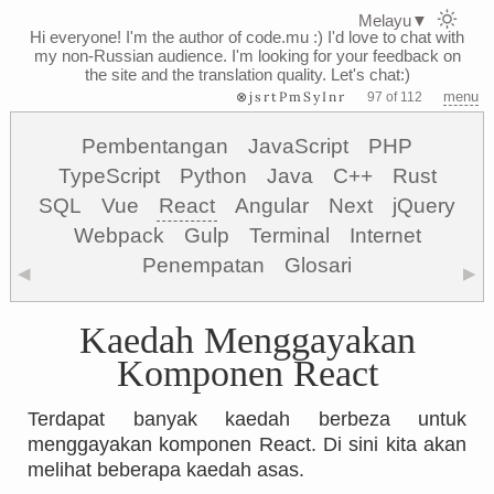
Melayu
▼
Hi everyone! I'm the author of code.mu :)
I'd love to chat with
my non-Russian audience. I'm looking for your feedback on
the site and the translation quality. Let's chat:)
⊗jsrtPmSyInr
menu
97 of 112
Pembentangan
JavaScript
PHP
TypeScript
Python
Java
C++
Rust
SQL
Vue
React
Angular
Next
jQuery
Webpack
Gulp
Terminal
Internet
Penempatan
Glosari
◀
▶
Kaedah Menggayakan
Komponen React
Terdapat banyak kaedah berbeza untuk
menggayakan komponen React. Di sini kita akan
melihat beberapa kaedah asas.