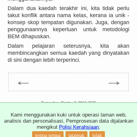
Dalam dua kaedah terakhir ini, kita tidak perlu
takut konflik antara nama kelas, kerana ia unik -
konsep skop tempatan digunakan. Juga, dengan
penggunaannya keperluan untuk metodologi
BEM dihapuskan.
Dalam pelajaran seterusnya, kita akan
membincangkan semua kaedah yang dinyatakan
di sini dengan lebih terperinci.
←
→
Trepachev Dmitry © 2012-2026
t.me/trepachev_dmitry
Kami menggunakan kuki untuk operasi laman web,
dasar privasi
tentukan kuki
analisis dan personalisasi. Pemprosesan data dijalankan
mengikut
Polisi Kerahsiaan
.
terima semua
tataletak
tolak