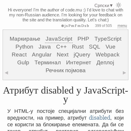
Српски
▼
Hi everyone! I'm the author of code.mu :)
I'd love to chat with
my non-Russian audience. I'm looking for your feedback on
the site and the translation quality. Let's chat:)
⊗jsPmFmDsb
menu
399 of 505
Маркирање
JavaScript
PHP
TypeScript
Python
Java
C++
Rust
SQL
Vue
React
Angular
Next
jQuery
Webpack
Gulp
Терминал
Интернет
Деплој
Речник појмова
◀
▶
Атрибут disabled у JavaScript-
у
У HTML-у постоје специјални атрибути без
disabled
вредности, на пример, атрибут
, који
се користи за блокирање елемената. Да би се