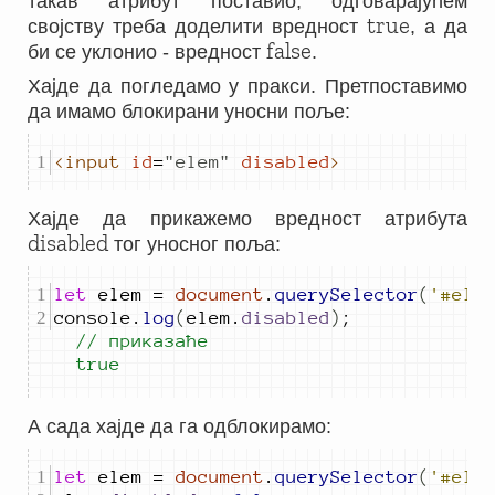
такав атрибут поставио, одговарајућем
true
својству треба доделити вредност
, а да
false
би се уклонио - вредност
.
Хајде да погледамо у пракси. Претпоставимо
да имамо блокирани уносни поље:
<input
id
=
"
elem
"
disabled
>
Хајде да прикажемо вредност атрибута
disabled
тог уносног поља:
let
elem
=
document
.
querySelector
(
'#ele
console
.
log
(
elem
.
disabled
)
;
// приказаће 
true
А сада хајде да га одблокирамо:
let
elem
=
document
.
querySelector
(
'#ele