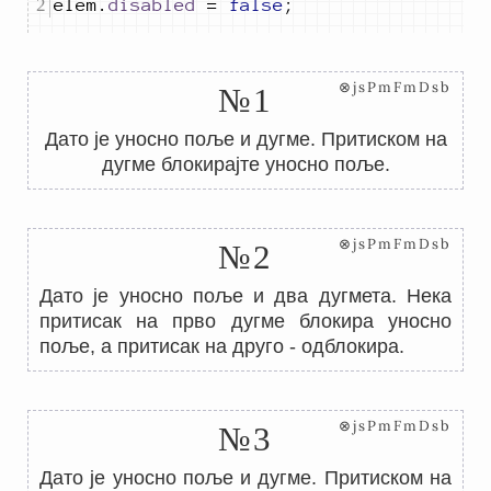
elem
.
disabled
=
false
;
⊗jsPmFmDsb
№1
Дато је уносно поље и дугме. Притиском на
дугме блокирајте уносно поље.
⊗jsPmFmDsb
№2
Дато је уносно поље и два дугмета. Нека
притисак на прво дугме блокира уносно
поље, а притисак на друго - одблокира.
⊗jsPmFmDsb
№3
Дато је уносно поље и дугме. Притиском на