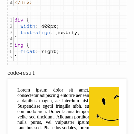
</div>
div 
width
:
400px
;
text-align
:
justify
;
img 
float
:
right
;
}
code-result
: