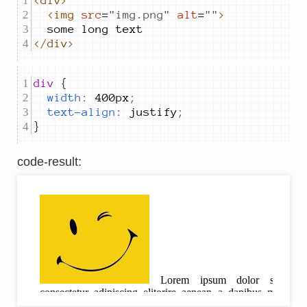
<div>
<img
src
=
"
img.png
"
alt
=
"
"
>
</div>
div 
width
:
400px
;
text-align
:
justify
;
}
code-result
: