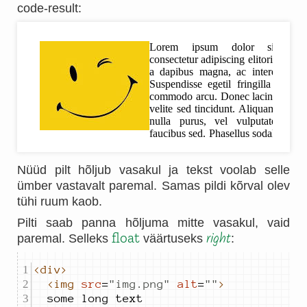
code-result
:
Nüüd pilt hõljub vasakul ja tekst voolab selle
ümber vastavalt paremal. Samas pildi kõrval olev
tühi ruum kaob.
Pilti saab panna hõljuma mitte vasakul, vaid
float
right
paremal. Selleks
väärtuseks
:
<div>
<img
src
=
"
img.png
"
alt
=
"
"
>