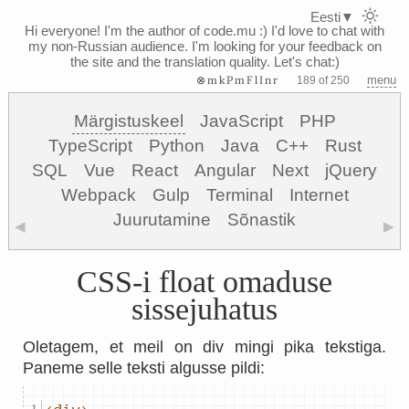
Eesti
▼
Hi everyone! I'm the author of code.mu :)
I'd love to chat with
my non-Russian audience. I'm looking for your feedback on
the site and the translation quality. Let's chat:)
⊗mkPmFlInr
menu
189 of 250
Märgistuskeel
JavaScript
PHP
TypeScript
Python
Java
C++
Rust
SQL
Vue
React
Angular
Next
jQuery
Webpack
Gulp
Terminal
Internet
Juurutamine
Sõnastik
◀
▶
CSS-i float omaduse
sissejuhatus
Oletagem, et meil on div mingi pika tekstiga.
Paneme selle teksti algusse pildi: