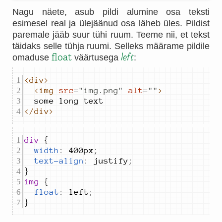
Nagu näete, asub pildi alumine osa teksti
esimesel real ja ülejäänud osa läheb üles. Pildist
paremale jääb suur tühi ruum. Teeme nii, et tekst
täidaks selle tühja ruumi. Selleks määrame pildile
float
left
omaduse
väärtusega
:
<div>
<img
src
=
"
img.png
"
alt
=
"
"
>
</div>
div 
width
:
400px
;
text-align
:
justify
;
img 
float
:
left
;
}