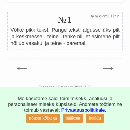
⊗mkPmFlInr
№1
Võtke pikk tekst. Pange teksti algusse üks pilt
ja keskmesse - teine. Tehke nii, et esimene pilt
hõljub vasakul ja teine - paremal.
←
→
Trepachev Dmitry © 2012-2026
t.me/trepachev_dmitry
Me kasutame saidi toimimiseks, analüüsi ja
privaatsuspoliitika
seadista küpsiseid
personaliseerimiseks küpsiseid. Andmete töötlemine
toimub vastavalt
Privaatsuspoliitikale
.
↑
nõustu kõigega
häälesta
keeldu