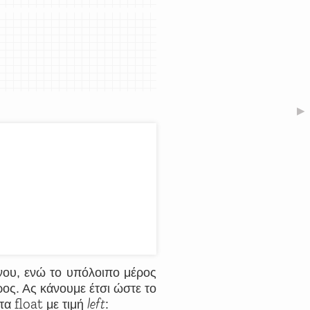
▶
νου, ενώ το υπόλοιπο μέρος
ρος. Ας κάνουμε έτσι ώστε το
float
left
ητα
με τιμή
: