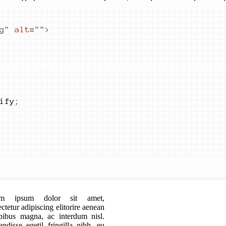
g
"
alt
=
"
"
>
ify
;