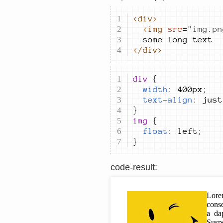
<div>
<img
src
=
"
img.pn
</div>
div 
width
:
400px
;
text-align
:
just
img 
float
:
left
;
}
code-result
: