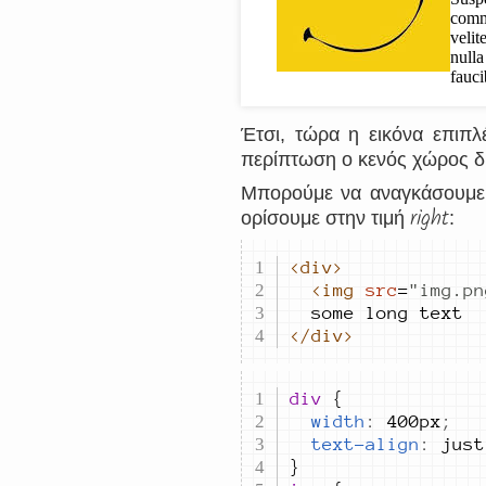
Έτσι, τώρα η εικόνα επιπλέ
περίπτωση ο κενός χώρος δίπ
Μπορούμε να αναγκάσουμε τη
right
ορίσουμε στην τιμή
:
<div>
<img
src
=
"
img.pn
</div>
div 
width
:
400px
;
text-align
:
just