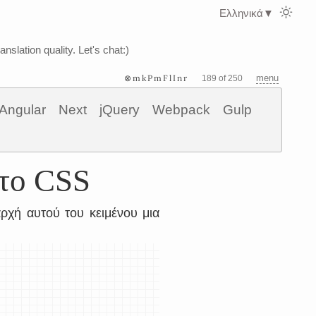
Ελληνικά
▼
nslation quality. Let's chat:)
⊗mkPmFlInr
menu
189 of 250
Angular
Next
jQuery
Webpack
Gulp
στο CSS
ρχή αυτού του κειμένου μια