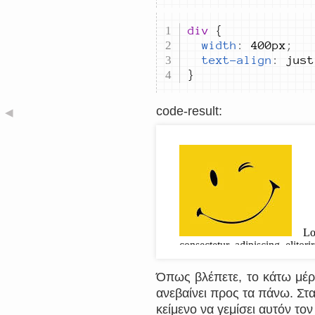
div 
width
:
400px
;
text-align
:
just
}
code-result
:
◀
Όπως βλέπετε, το κάτω μέρ
ανεβαίνει προς τα πάνω. Στα
κείμενο να γεμίσει αυτόν το