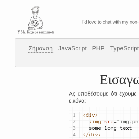
I'd love to chat with my non-
Σήμανση
JavaScript
PHP
TypeScript
Εισαγω
Ας υποθέσουμε ότι έχουμε 
εικόνα:
<div>
<img
src
=
"
img.pn
</div>