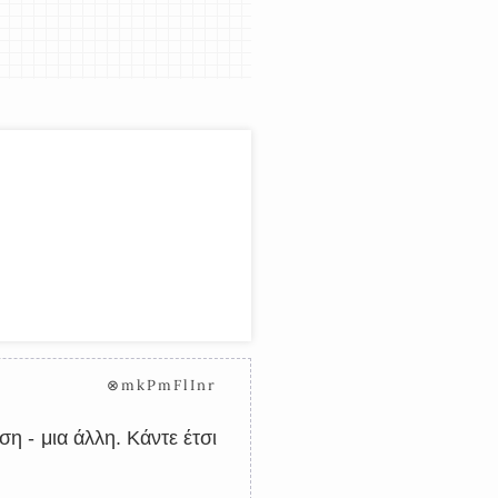
⊗mkPmFlInr
ση - μια άλλη. Κάντε έτσι