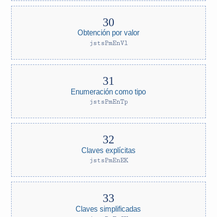
Obtención por valor
jstsPmEnVl
Enumeración como tipo
jstsPmEnTp
Claves explícitas
jstsPmEnEK
Claves simplificadas