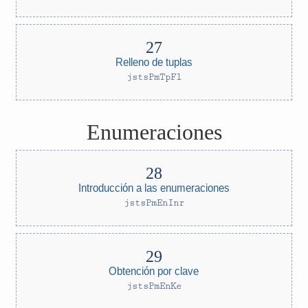
Relleno de tuplas
jstsPmTpFl
Enumeraciones
Introducción a las enumeraciones
jstsPmEnInr
Obtención por clave
jstsPmEnKe