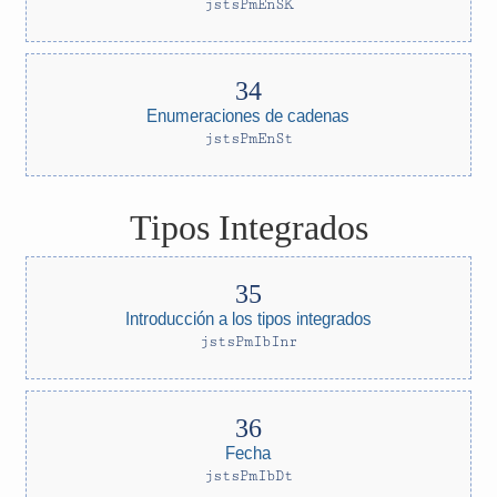
jstsPmEnSK
Enumeraciones de cadenas
jstsPmEnSt
Tipos Integrados
Introducción a los tipos integrados
jstsPmIbInr
Fecha
jstsPmIbDt