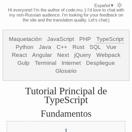
Español
▼
Hi everyone! I'm the author of code.mu :)
I'd love to chat with
my non-Russian audience. I'm looking for your feedback on
the site and the translation quality. Let's chat:)
Maquetación
JavaScript
PHP
TypeScript
Python
Java
C++
Rust
SQL
Vue
React
Angular
Next
jQuery
Webpack
Gulp
Terminal
Internet
Despliegue
Glosario
Tutorial Principal de
TypeScript
Fundamentos