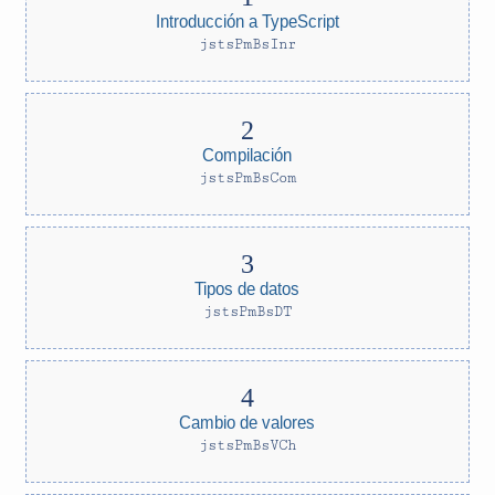
Introducción a TypeScript
jstsPmBsInr
Compilación
jstsPmBsCom
Tipos de datos
jstsPmBsDT
Cambio de valores
jstsPmBsVCh