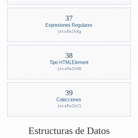
Expresiones Regulares
jstsPmIbRg
Tipo HTMLElement
jstsPmIbHE
Colecciones
jstsPmIbCl
Estructuras de Datos