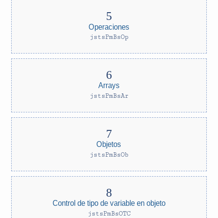
Operaciones
jstsPmBsOp
Arrays
jstsPmBsAr
Objetos
jstsPmBsOb
Control de tipo de variable en objeto
jstsPmBsOTC