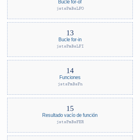
Bucle for-of
jstsPmBsLFO
Bucle for-in
jstsPmBsLFI
Funciones
jstsPmBsFn
Resultado vacío de función
jstsPmBsFER