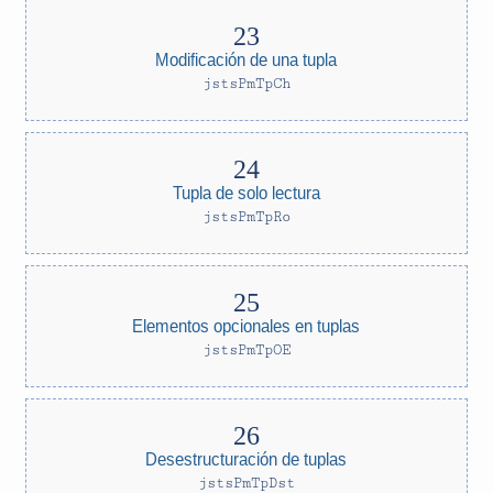
Modificación de una tupla
jstsPmTpCh
Tupla de solo lectura
jstsPmTpRo
Elementos opcionales en tuplas
jstsPmTpOE
Desestructuración de tuplas
jstsPmTpDst