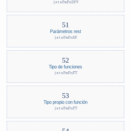
jstsPmFnDPV
Parámetros rest
jstsPmFnRP
Tipo de funciones
jstsPmFnFT
Tipo propio con función
jstsPmFnFT