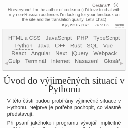
Čeština
▼
Hi everyone! I'm the author of code.mu :)
I'd love to chat with
my non-Russian audience. I'm looking for your feedback on
the site and the translation quality. Let's chat:)
⊗pyPmExcInr
menu
74 of 129
HTML a CSS
JavaScript
PHP
TypeScript
Python
Java
C++
Rust
SQL
Vue
React
Angular
Next
jQuery
Webpack
Gulp
Terminál
Internet
Nasazení
Glosář
◀
▶
Úvod do výjimečných situací v
Pythonu
V této části budou probírány výjimečné situace v
Pythonu. Nejprve je potřeba pochopit, co vlastně
představují.
Při psaní jakéhokoli programu vývojář implicitně