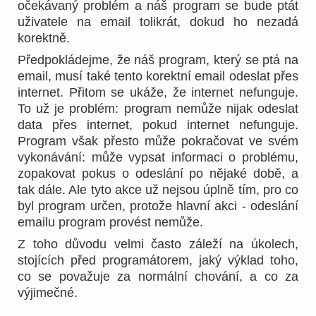
očekávaný problém a náš program se bude ptát
uživatele na email tolikrát, dokud ho nezadá
korektně.
Předpokládejme, že náš program, který se ptá na
email, musí také tento korektní email odeslat přes
internet. Přitom se ukáže, že internet nefunguje.
To už je problém: program nemůže nijak odeslat
data přes internet, pokud internet nefunguje.
Program však přesto může pokračovat ve svém
vykonávání: může vypsat informaci o problému,
zopakovat pokus o odeslání po nějaké době, a
tak dále. Ale tyto akce už nejsou úplně tím, pro co
byl program určen, protože hlavní akci - odeslání
emailu program provést nemůže.
Z toho důvodu velmi často záleží na úkolech,
stojících před programátorem, jaký výklad toho,
co se považuje za normální chování, a co za
výjimečné.