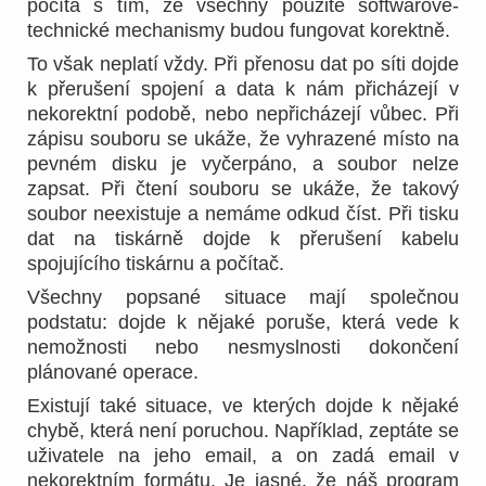
počítá s tím, že všechny použité softwarově-
technické mechanismy budou fungovat korektně.
To však neplatí vždy. Při přenosu dat po síti dojde
k přerušení spojení a data k nám přicházejí v
nekorektní podobě, nebo nepřicházejí vůbec. Při
zápisu souboru se ukáže, že vyhrazené místo na
pevném disku je vyčerpáno, a soubor nelze
zapsat. Při čtení souboru se ukáže, že takový
soubor neexistuje a nemáme odkud číst. Při tisku
dat na tiskárně dojde k přerušení kabelu
spojujícího tiskárnu a počítač.
Všechny popsané situace mají společnou
podstatu: dojde k nějaké poruše, která vede k
nemožnosti nebo nesmyslnosti dokončení
plánované operace.
Existují také situace, ve kterých dojde k nějaké
chybě, která není poruchou. Například, zeptáte se
uživatele na jeho email, a on zadá email v
nekorektním formátu. Je jasné, že náš program