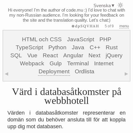
Svenska
▼
Hi everyone! I'm the author of code.mu :)
I'd love to chat with
my non-Russian audience. I'm looking for your feedback on
the site and the translation quality. Let's chat:)
⊗dpSQVHAH
menu
5 of 9
HTML och CSS
JavaScript
PHP
TypeScript
Python
Java
C++
Rust
SQL
Vue
React
Angular
Next
jQuery
Webpack
Gulp
Terminal
Internet
Deployment
Ordlista
◀
▶
Värd i databasåtkomster på
webbhotell
Värden i databasåtkomster representerar en
domän som du behöver ansluta till för att koppla
upp dig mot databasen.