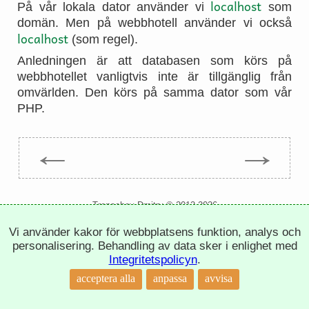
localhost
På vår lokala dator använder vi
som
domän. Men på webbhotell använder vi också
localhost
(som regel).
Anledningen är att databasen som körs på
webbhotellet vanligtvis inte är tillgänglig från
omvärlden. Den körs på samma dator som vår
PHP.
←
→
Trepachev Dmitry © 2012-2026
t.me/trepachev_dmitry
Vi använder kakor för webbplatsens funktion, analys och
integritetspolicy
inställningar för cookies
personalisering. Behandling av data sker i enlighet med
Integritetspolicyn
.
↑
acceptera alla
anpassa
avvisa